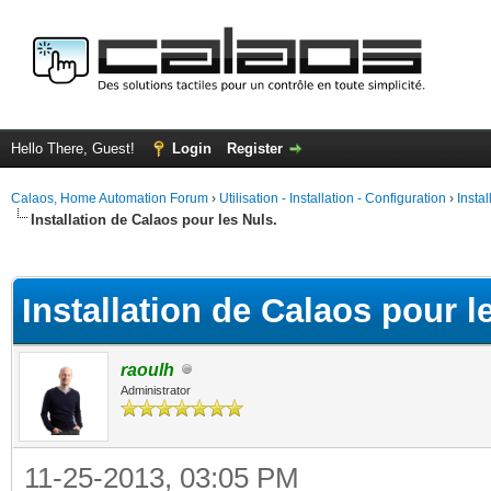
Hello There, Guest!
Login
Register
Calaos, Home Automation Forum
›
Utilisation - Installation - Configuration
›
Insta
Installation de Calaos pour les Nuls.
ge
Installation de Calaos pour l
raoulh
Administrator
11-25-2013, 03:05 PM