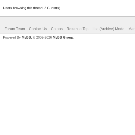
Users browsing this thread: 2 Guest(s)
Forum Team
Contact Us
Calaos
Return to Top
Lite (Archive) Mode
Mar
Powered By
MyBB
, © 2002-2026
MyBB Group
.