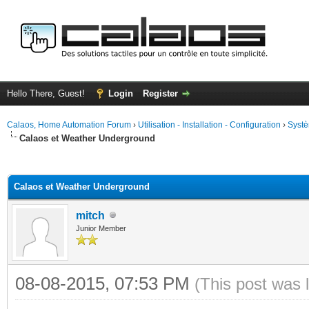
Hello There, Guest!
Login
Register
Calaos, Home Automation Forum
›
Utilisation - Installation - Configuration
›
Systè
Calaos et Weather Underground
ge
Calaos et Weather Underground
mitch
Junior Member
08-08-2015, 07:53 PM
(This post was 