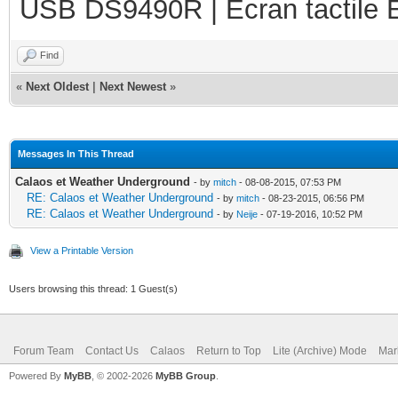
USB DS9490R | Ecran tactile 
Find
«
Next Oldest
|
Next Newest
»
Messages In This Thread
Calaos et Weather Underground
- by
mitch
- 08-08-2015, 07:53 PM
RE: Calaos et Weather Underground
- by
mitch
- 08-23-2015, 06:56 PM
RE: Calaos et Weather Underground
- by
Neije
- 07-19-2016, 10:52 PM
View a Printable Version
Users browsing this thread: 1 Guest(s)
Forum Team
Contact Us
Calaos
Return to Top
Lite (Archive) Mode
Mar
Powered By
MyBB
, © 2002-2026
MyBB Group
.