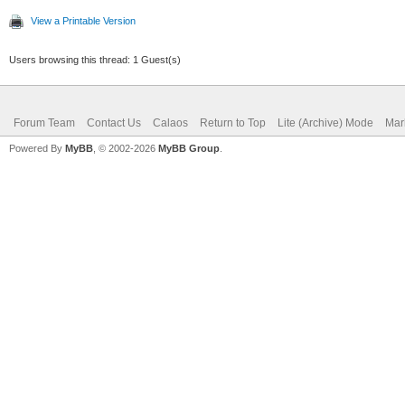
View a Printable Version
Users browsing this thread: 1 Guest(s)
Forum Team
Contact Us
Calaos
Return to Top
Lite (Archive) Mode
Mar
Powered By
MyBB
, © 2002-2026
MyBB Group
.