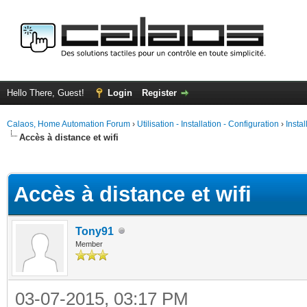
Hello There, Guest!
Login
Register
Calaos, Home Automation Forum
›
Utilisation - Installation - Configuration
›
Insta
Accès à distance et wifi
ge
Accès à distance et wifi
Tony91
Member
03-07-2015, 03:17 PM