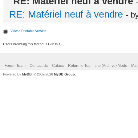
RE: Matériel neuf à vendre
RE: Matériel neuf à vendre
- b
View a Printable Version
Users browsing this thread: 1 Guest(s)
Forum Team
Contact Us
Calaos
Return to Top
Lite (Archive) Mode
Mar
Powered By
MyBB
, © 2002-2026
MyBB Group
.