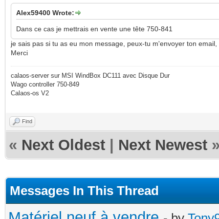
Alex59400 Wrote:
Dans ce cas je mettrais en vente une tête 750-841
je sais pas si tu as eu mon message, peux-tu m'envoyer ton email,
Merci
calaos-server sur MSI WindBox DC111 avec Disque Dur
Wago controller 750-849
Calaos-os V2
Find
«
Next Oldest
|
Next Newest
Messages In This Thread
Matériel neuf à vendre
- by
Tony