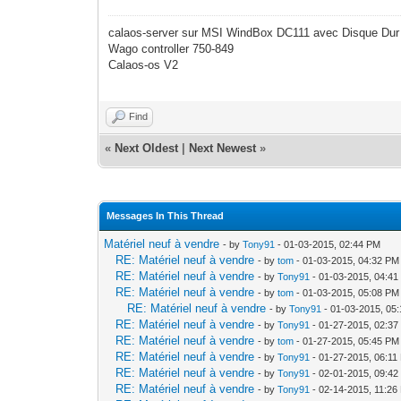
calaos-server sur MSI WindBox DC111 avec Disque Dur
Wago controller 750-849
Calaos-os V2
Find
«
Next Oldest
|
Next Newest
»
Messages In This Thread
Matériel neuf à vendre
- by
Tony91
- 01-03-2015, 02:44 PM
RE: Matériel neuf à vendre
- by
tom
- 01-03-2015, 04:32 PM
RE: Matériel neuf à vendre
- by
Tony91
- 01-03-2015, 04:4
RE: Matériel neuf à vendre
- by
tom
- 01-03-2015, 05:08 PM
RE: Matériel neuf à vendre
- by
Tony91
- 01-03-2015, 05
RE: Matériel neuf à vendre
- by
Tony91
- 01-27-2015, 02:3
RE: Matériel neuf à vendre
- by
tom
- 01-27-2015, 05:45 PM
RE: Matériel neuf à vendre
- by
Tony91
- 01-27-2015, 06:11
RE: Matériel neuf à vendre
- by
Tony91
- 02-01-2015, 09:4
RE: Matériel neuf à vendre
- by
Tony91
- 02-14-2015, 11:26