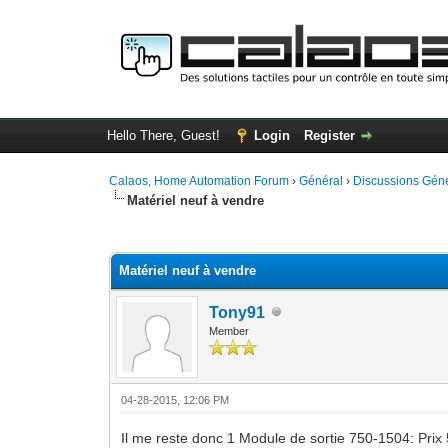
Hello There, Guest!
Login
Register
Calaos, Home Automation Forum
›
Général
›
Discussions Gén
Matériel neuf à vendre
0 Vote(s) - 0 Average
1
2
3
4
5
Matériel neuf à vendre
Tony91
Member
04-28-2015, 12:06 PM
Il me reste donc 1 Module de sortie 750-1504: Prix 