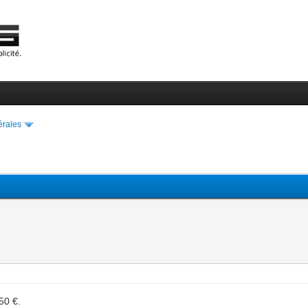
érales
50 €.