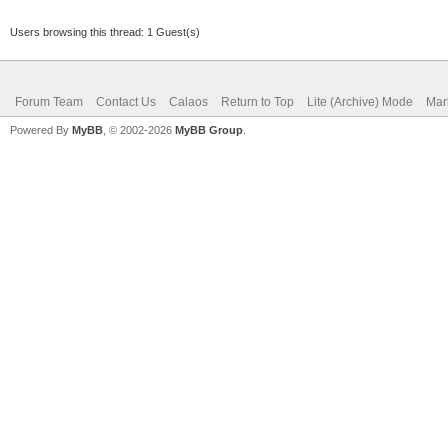
Users browsing this thread: 1 Guest(s)
Forum Team
Contact Us
Calaos
Return to Top
Lite (Archive) Mode
Mar
Powered By
MyBB
, © 2002-2026
MyBB Group
.