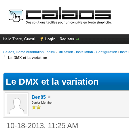
Hello There, Guest!
Login
Register
Calaos, Home Automation Forum
›
Utilisation - Installation - Configuration
›
Insta
Le DMX et la variation
ge
Le DMX et la variation
Ben85
Junior Member
10-18-2013, 11:25 AM