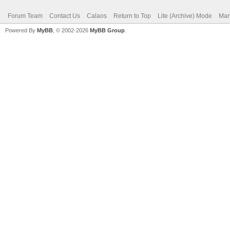
Forum Team
Contact Us
Calaos
Return to Top
Lite (Archive) Mode
Mar
Powered By
MyBB
, © 2002-2026
MyBB Group
.