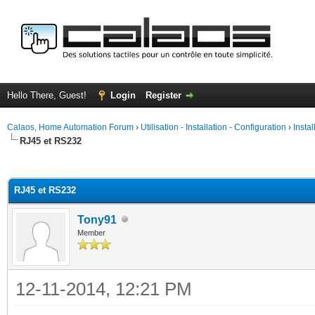
Hello There, Guest!
Login
Register
Calaos, Home Automation Forum
›
Utilisation - Installation - Configuration
›
Insta
RJ45 et RS232
ge
RJ45 et RS232
Tony91
Member
12-11-2014, 12:21 PM