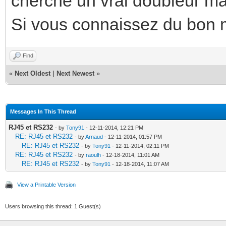
cherche un vrai doubleur mai
Si vous connaissez du bon m
Find
«
Next Oldest
|
Next Newest
»
Messages In This Thread
RJ45 et RS232
- by
Tony91
- 12-11-2014, 12:21 PM
RE: RJ45 et RS232
- by
Arnaud
- 12-11-2014, 01:57 PM
RE: RJ45 et RS232
- by
Tony91
- 12-11-2014, 02:11 PM
RE: RJ45 et RS232
- by
raoulh
- 12-18-2014, 11:01 AM
RE: RJ45 et RS232
- by
Tony91
- 12-18-2014, 11:07 AM
View a Printable Version
Users browsing this thread: 1 Guest(s)