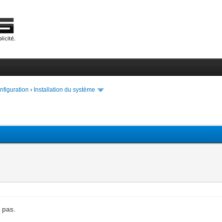
onfiguration
›
Installation du système
e pas.