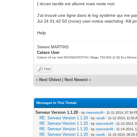
L’écran tactile est allumé mais reste noir.
J'ai trouvé une ligne dans le log système qui me par
Jul 24 01:42:50 (none) user.notice watchdog: Kill p
Help
Steeve MARTINS
Calaos User
Calaos v3 sur Intel BOXNUC5CPYH | Wago 750-842 (2.0)| Eco-Device
Find
«
Next Oldest
|
Next Newest
»
Messages In This Thread
Serveur Version 1.1.20
- by
steevedu49
- 11-11-2014, 07:34 
RE: Serveur Version 1.1.20
- by
raoulh
- 11-12-2014, 11:55
RE: Serveur Version 1.1.20
- by
steevedu49
- 11-12-2014, 
RE: Serveur Version 1.1.20
- by
steevedu49
- 11-14-2014, 
RE: Serveur Version 1.1.20
- by
raoulh
- 11-15-2014, 08:26