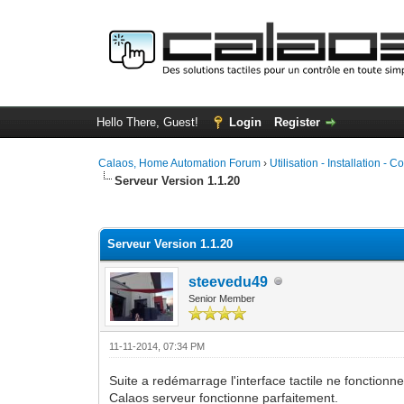
Hello There, Guest!
Login
Register
Calaos, Home Automation Forum
›
Utilisation - Installation - C
Serveur Version 1.1.20
1 Vote(s) - 2 Average
1
2
3
4
5
Serveur Version 1.1.20
steevedu49
Senior Member
11-11-2014, 07:34 PM
Suite a redémarrage l'interface tactile ne fonctionn
Calaos serveur fonctionne parfaitement.