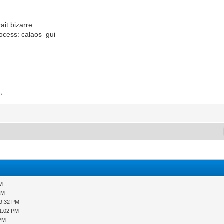
ait bizarre.
rocess: calaos_gui
s
PM
 AM
09:32 PM
11:02 PM
 PM