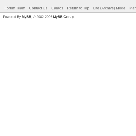
Forum Team
Contact Us
Calaos
Return to Top
Lite (Archive) Mode
Mar
Powered By
MyBB
, © 2002-2026
MyBB Group
.