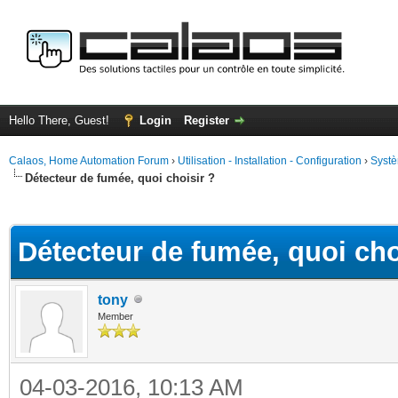
Hello There, Guest!
Login
Register
Calaos, Home Automation Forum
›
Utilisation - Installation - Configuration
›
Systè
Détecteur de fumée, quoi choisir ?
ge
Détecteur de fumée, quoi cho
tony
Member
04-03-2016, 10:13 AM