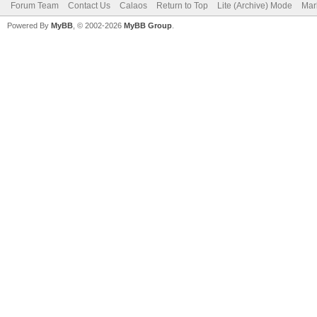
Forum Team
Contact Us
Calaos
Return to Top
Lite (Archive) Mode
Mar
Powered By
MyBB
, © 2002-2026
MyBB Group
.