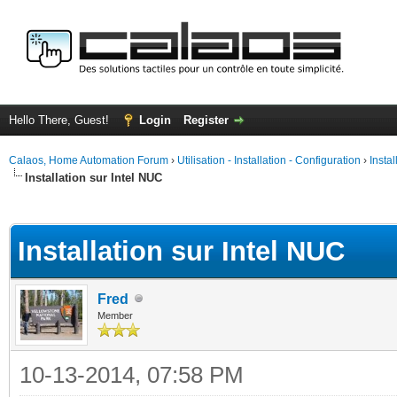
Hello There, Guest!
Login
Register
Calaos, Home Automation Forum
›
Utilisation - Installation - Configuration
›
Insta
Installation sur Intel NUC
ge
Installation sur Intel NUC
Fred
Member
10-13-2014, 07:58 PM