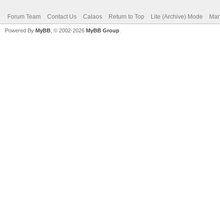
Forum Team
Contact Us
Calaos
Return to Top
Lite (Archive) Mode
Mar
Powered By
MyBB
, © 2002-2026
MyBB Group
.