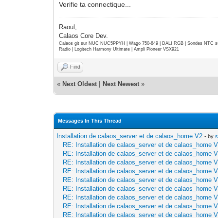
Verifie ta connectique...
Raoul,
Calaos Core Dev.
Calaos git sur NUC NUC5PPYH | Wago 750-849 | DALI RGB | Sondes NTC su
Radio | Logitech Harmony Ultimate | Ampli Pioneer VSX921
Find
«
Next Oldest
|
Next Newest
»
Messages In This Thread
Installation de calaos_server et de calaos_home V2
- by
RE: Installation de calaos_server et de calaos_home 
RE: Installation de calaos_server et de calaos_home 
RE: Installation de calaos_server et de calaos_home 
RE: Installation de calaos_server et de calaos_home 
RE: Installation de calaos_server et de calaos_home 
RE: Installation de calaos_server et de calaos_home 
RE: Installation de calaos_server et de calaos_home 
RE: Installation de calaos_server et de calaos_home 
RE: Installation de calaos_server et de calaos_home 