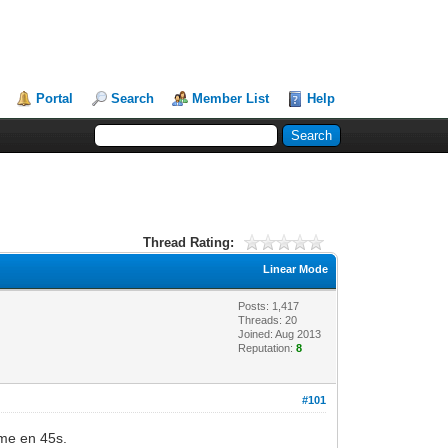
Portal
Search
Member List
Help
Thread Rating:
Linear Mode
Posts: 1,417
Threads: 20
Joined: Aug 2013
Reputation:
8
#101
ume en 45s.