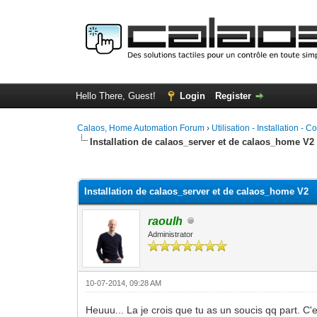
Hello There, Guest!
Login
Register
Calaos, Home Automation Forum
›
Utilisation - Installation - C
Installation de calaos_server et de calaos_home V2
0 Vote(s) - 0 Average
1
2
3
4
5
Installation de calaos_server et de calaos_home V2
raoulh
Administrator
10-07-2014, 09:28 AM
Heuuu... La je crois que tu as un soucis qq part. C