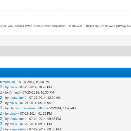
r 750-464 | Sondes 1Wire DS18B20 avec adaptateur USB DS9490R | Nodes MySensors avec gateway USB 
steevedu49
- 07-20-2014, 08:50 PM
V2
- by
diouk
- 07-20-2014, 10:26 PM
V2
- by
Arnaud
- 07-20-2014, 10:30 PM
V2
- by
steevedu49
- 07-21-2014, 12:19 AM
V2
- by
diouk
- 07-21-2014, 05:38 AM
V2
- by
Damien_Tesseract_68
- 07-22-2014, 11:40 AM
V2
- by
diouk
- 07-22-2014, 01:25 PM
V2
- by
steevedu49
- 07-22-2014, 09:38 PM
V2
- by
diouk
- 07-22-2014, 09:50 PM
V2
- by
steevedu49
- 07-22-2014, 09:55 PM