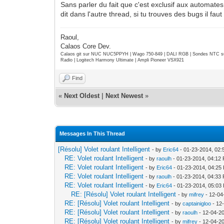
Sans parler du fait que c'est exclusif aux automat
dit dans l'autre thread, si tu trouves des bugs il fa
Raoul,
Calaos Core Dev.
Calaos git sur NUC NUC5PPYH | Wago 750-849 | DALI RGB | Sondes NTC su
Radio | Logitech Harmony Ultimate | Ampli Pioneer VSX921
Find
«
Next Oldest
|
Next Newest
»
Messages In This Thread
[Résolu] Volet roulant Intelligent
- by
Eric64
- 01-23-2014, 02
RE: Volet roulant Intelligent
- by
raoulh
- 01-23-2014, 04:12
RE: Volet roulant Intelligent
- by
Eric64
- 01-23-2014, 04:25
RE: Volet roulant Intelligent
- by
raoulh
- 01-23-2014, 04:33
RE: Volet roulant Intelligent
- by
Eric64
- 01-23-2014, 05:03
RE: [Résolu] Volet roulant Intelligent
- by
mifrey
- 12-04
RE: [Résolu] Volet roulant Intelligent
- by
captainigloo
- 12
RE: [Résolu] Volet roulant Intelligent
- by
raoulh
- 12-04-2
RE: [Résolu] Volet roulant Intelligent
- by
mifrey
- 12-04-2