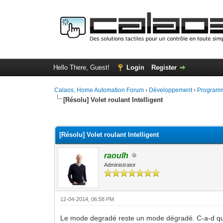
Hello There, Guest!
Login
Register
Calaos, Home Automation Forum
›
Développement
›
Programm
[Résolu] Volet roulant Intelligent
0 Vote(s) - 0 Average
1
2
3
4
5
[Résolu] Volet roulant Intelligent
raoulh
Administrator
12-04-2014, 06:58 PM
Le mode degradé reste un mode dégradé. C-a-d qu'il n