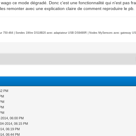
es wago ce mode dégradé. Donc c'est une fonctionnalité qui n'est pas f
ut les remonter avec une explication claire de comment reproduire le pb.
r 750-464 | Sondes 1Wire DS18B20 avec adaptateur USB DS9490R | Nodes MySensors avec gateway USB 
:52 PM
 PM
 PM
 PM
 PM
-2014, 06:00 PM
-04-2014, 06:15 PM
014, 06:19 PM
014, 06:44 PM