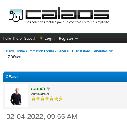
Hello There, Guest!
Login
Register
Calaos, Home Automation Forum
›
Général
›
Discussions Générales
Z Wave
ge
Z Wave
raoulh
Administrator
02-04-2022, 09:55 AM