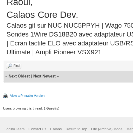
Raoul,
Calaos Core Dev.
Calaos git sur NUC NUC5PPYH | Wago 750-
Sondes 1Wire DS18B20 avec adaptateur 
| Ecran tactile ELO avec adaptateur USB/R
Ultimate | Ampli Pioneer VSX921
Find
«
Next Oldest
|
Next Newest
»
View a Printable Version
Users browsing this thread: 1 Guest(s)
Forum Team
Contact Us
Calaos
Return to Top
Lite (Archive) Mode
Mar