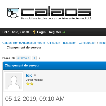
Hello There, Guest!
Login
Register
Calaos, Home Automation Forum
›
Utilisation - Installation - Configuration
›
Insta
Changement de serveur
ge
Pages (2):
« Previous
1
2
Changement de serveur
loïc
Junior Member
05-12-2019, 09:10 AM