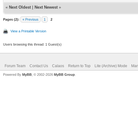
«
Next Oldest
|
Next Newest
»
Pages (2):
« Previous
1
2
View a Printable Version
Users browsing this thread: 1 Guest(s)
Forum Team
Contact Us
Calaos
Return to Top
Lite (Archive) Mode
Mar
Powered By
MyBB
, © 2002-2026
MyBB Group
.