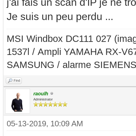
j'ai fais un scan d'IP je ne
Je suis un peu perdu ...
MSI Windbox DC111 027 (imag
1537l / Ampli YAMAHA RX-V679
SAMSUNG / alarme SIEMEN
Find
raoulh
Administrator
05-13-2019, 10:09 AM