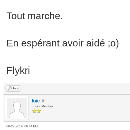
Tout marche.
En espérant avoir aidé ;o)
Flykri
Find
loïc
Junior Member
06-27-2019, 06:44 PM