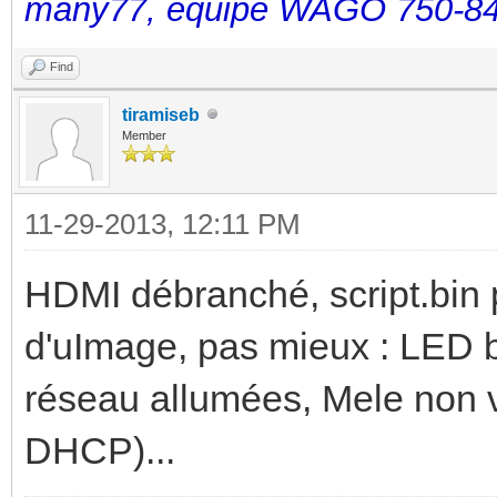
many77, équipé WAGO 750-84
Find
tiramiseb
Member
11-29-2013, 12:11 PM
HDMI débranché, script.bin 
d'uImage, pas mieux : LED 
réseau allumées, Mele non v
DHCP)...