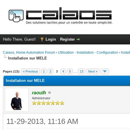
Hello There, Guest!
Login
Register
Calaos, Home Automation Forum
›
Utilisation - Installation - Configuration
›
Insta
Installation sur MELE
ge
Pages (13):
« Previous
1
2
3
4
5
…
13
Next »
Installation sur MELE
raoulh
Administrator
11-29-2013, 11:16 AM