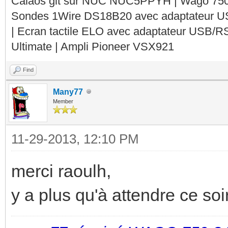
Calaos git sur NUC NUC5PPYH | Wago 750-
Sondes 1Wire DS18B20 avec adaptateur 
| Ecran tactile ELO avec adaptateur USB/R
Ultimate | Ampli Pioneer VSX921
Find
Many77
Member
11-29-2013, 12:10 PM
merci raoulh,
y a plus qu'à attendre ce soir