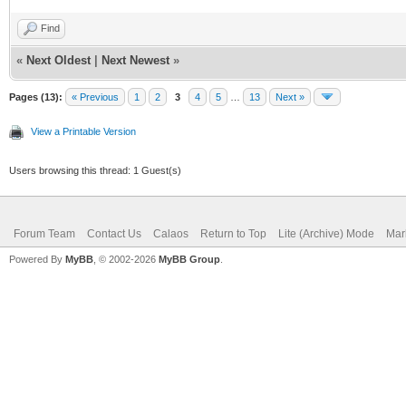
Find
«
Next Oldest
|
Next Newest
»
Pages (13):
« Previous
1
2
3
4
5
…
13
Next »
View a Printable Version
Users browsing this thread: 1 Guest(s)
Forum Team
Contact Us
Calaos
Return to Top
Lite (Archive) Mode
Mar
Powered By
MyBB
, © 2002-2026
MyBB Group
.