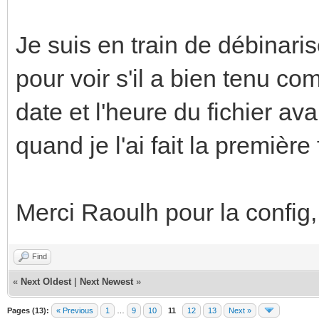
Je suis en train de débinarise
pour voir s'il a bien tenu c
date et l'heure du fichier av
quand je l'ai fait la première 
Merci Raoulh pour la config,
Find
«
Next Oldest
|
Next Newest
»
Pages (13):
« Previous
1
…
9
10
11
12
13
Next »