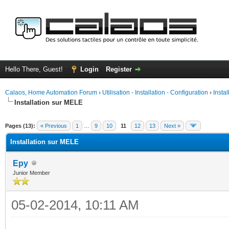
Hello There, Guest!
Login
Register
Calaos, Home Automation Forum
›
Utilisation - Installation - Configuration
›
Insta
Installation sur MELE
ge
Pages (13):
« Previous
1
…
9
10
11
12
13
Next »
Installation sur MELE
Epy
Junior Member
05-02-2014, 10:11 AM