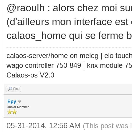
@raoulh : alors chez moi sur
(d'ailleurs mon interface est
calaos_home qui se ferme br
calaos-server/home on meleg | elo touc
wago controller 750-849 | knx module 7
Calaos-os V2.0
Find
Epy
Junior Member
05-31-2014, 12:56 AM
(This post was 