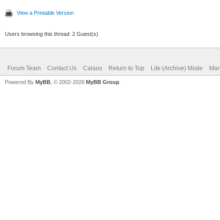
View a Printable Version
Users browsing this thread: 2 Guest(s)
Forum Team
Contact Us
Calaos
Return to Top
Lite (Archive) Mode
Mar
Powered By
MyBB
, © 2002-2026
MyBB Group
.