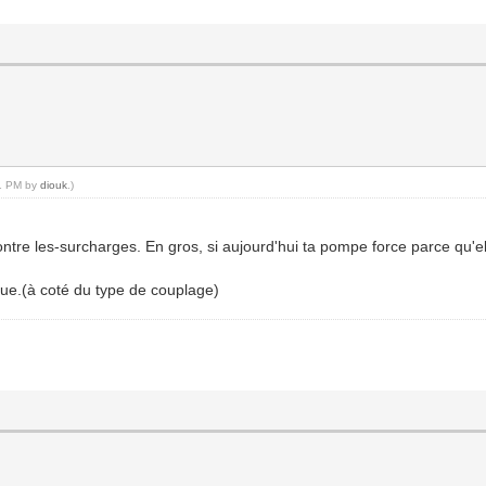
41 PM by
diouk
.)
tre les-surcharges. En gros, si aujourd'hui ta pompe force parce qu'el
que.(à coté du type de couplage)