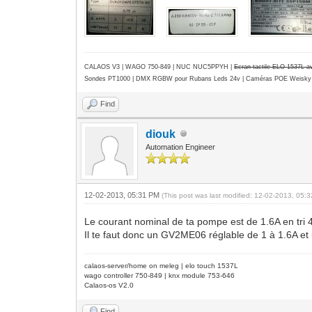
CALAOS V3 | WAGO 750-849 |
NUC NUC5PPYH
|
Ecran tactile ELO 1537L 
Sondes PT1000 | DMX RGBW pour Rubans Leds 24v | Caméras POE Weisky
Find
diouk
Automation Engineer
12-02-2013, 05:31 PM
(This post was last modified: 12-02-2013, 05
Le courant nominal de ta pompe est de 1.6A en tri
Il te faut donc un GV2ME06 réglable de 1 à 1.6A 
calaos-server/home on meleg | elo touch 1537L
wago controller 750-849 | knx module 753-646
Calaos-os V2.0
Find