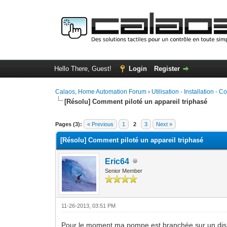
Hello There, Guest!
Login
Register
Calaos, Home Automation Forum
›
Utilisation - Installation - C
[Résolu] Comment piloté un appareil triphasé
0 Vote(s) - 0 Average
1
2
3
4
5
Pages (3):
« Previous
1
2
3
Next »
[Résolu] Comment piloté un appareil triphasé
Eric64
Senior Member
11-26-2013, 03:51 PM
Pour le moment ma pompe est branchée sur un disjonc