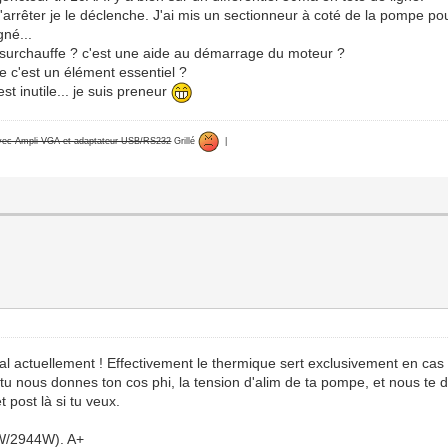
l'arrêter je le déclenche. J'ai mis un sectionneur à coté de la pompe pou
gné...
s surchauffe ? c'est une aide au démarrage du moteur ?
e c'est un élément essentiel ?
st inutile... je suis preneur
avec Ampli VGA et adaptateur USB/RS232
Grillé
|
al actuellement ! Effectivement le thermique sert exclusivement en cas 
ue tu nous donnes ton cos phi, la tension d'alim de ta pompe, et nous 
 post là si tu veux.
8W/2944W). A+