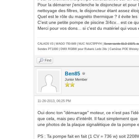
Pour la démarrer j'enclenche le disjoncteur et pour 
nettoyage des filtres, le disjoncteur étant assez éloi
Quel est le rôle du magnéto thermique ? il évite le
C'est une petite pompe de piscine 3/4cv... est ce qu
Merci pour vos dons... si c'est du matériel qui vous e
CALAOS V3 | WAGO 750-849 |
NUC NUC5PPYH
|
Ecran tactile ELO 1537L 
Sondes PT1000 | DMX RGBW pour Rubans Leds 24v | Caméras POE Weisky
Find
Ben85
Junior Member
11-26-2013, 06:25 PM
Oui donc ton "démarrage" moteur, ce n'est pas l'idé
que cela, mais peu d'intérêt. Il faut simplement q
une photos de la plaque signalétique de ta pompe et
PS : Ta pompe fait en fait (1 CV = 736 w) soit 220