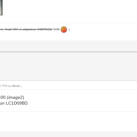
avec Ampli VGA et adaptateur USB/RS232
Grillé
|
:32 PM by
diouk
.)
 400.(image2)
et un LC1D09BD.