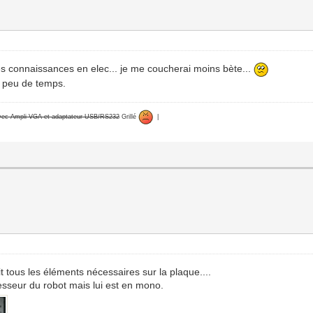
mes connaissances en elec... je me coucherai moins bète...
un peu de temps.
avec Ampli VGA et adaptateur USB/RS232
Grillé
|
it tous les éléments nécessaires sur la plaque....
esseur du robot mais lui est en mono.