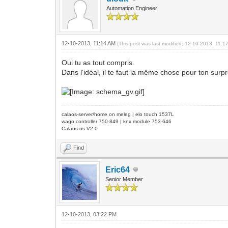
Automation Engineer
12-10-2013, 11:14 AM
(This post was last modified: 12-10-2013, 11:
Oui tu as tout compris.
Dans l'idéal, il te faut la même chose pour ton surp
calaos-server/home on meleg | elo touch 1537L
wago controller 750-849 | knx module 753-646
Calaos-os V2.0
Find
Eric64
Senior Member
12-10-2013, 03:22 PM