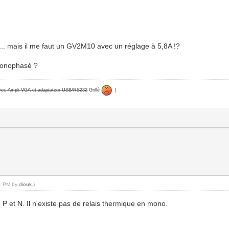
s... mais il me faut un GV2M10 avec un réglage à 5,8A !?
 monophasé ?
avec Ampli VGA et adaptateur USB/RS232
Grillé
|
51 PM by
diouk
.)
 P et N. Il n'existe pas de relais thermique en mono.