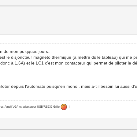
oin de mon pc qques jours...
2 c'est le disjoncteur magnéto thermique (a mettre ds le tableau) qui 
 donc à 1,6A) et le LC1 c'est mon contacteur qui permet de piloter le 
iloter depuis l'automate puisqu'en mono.. mais a-t'il besoin lui aussi d
avec Ampli VGA et adaptateur USB/RS232
Grillé
|