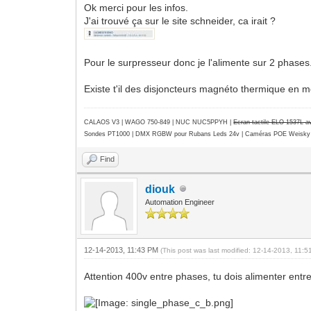
Ok merci pour les infos.
J'ai trouvé ça sur le site schneider, ca irait ?
Pour le surpresseur donc je l'alimente sur 2 phase
Existe t'il des disjoncteurs magnéto thermique en
CALAOS V3 | WAGO 750-849 |
NUC NUC5PPYH
|
Ecran tactile ELO 1537L 
Sondes PT1000 | DMX RGBW pour Rubans Leds 24v | Caméras POE Weisky
Find
diouk
Automation Engineer
12-14-2013, 11:43 PM
(This post was last modified: 12-14-2013, 11:
Attention 400v entre phases, tu dois alimenter entre