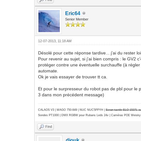
Eric64
Senior Member
12-07-2013, 11:18 AM
Désolé pour cette réponse tardive... j'ai du rester l
Pour revenir au sujet, si j'ai bien compris : le GV
protéger contre une éventuelle surchauffe (à régler
automate.
Ok je vais essayer de trouver tt ca.
Et pour le surpresseur du robot pas de pbl pour le p
3 dans mon précédent message)
CALAOS V3 | WAGO 750-849 |
NUC NUC5PPYH
|
Ecran tactile ELO 1537L 
Sondes PT1000 | DMX RGBW pour Rubans Leds 24v | Caméras POE Weisky
Find
diouk