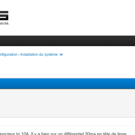
onfiguration
›
Installation du système
teur tri 10A. Il y a bien sur un différentiel 30ma en tête de ligne.