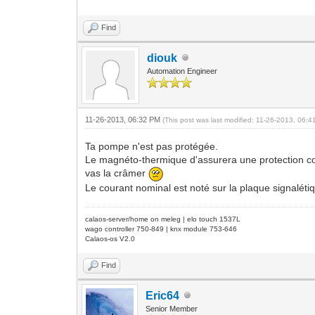
Find
diouk
Automation Engineer
11-26-2013, 06:32 PM
(This post was last modified: 11-26-2013, 06:
Ta pompe n'est pas protégée.
Le magnéto-thermique d'assurera une protection con
vas la crâmer
Le courant nominal est noté sur la plaque signaléti
calaos-server/home on meleg | elo touch 1537L
wago controller 750-849 | knx module 753-646
Calaos-os V2.0
Find
Eric64
Senior Member