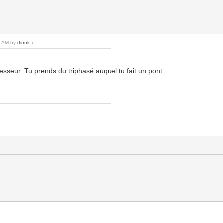
17 AM by
diouk
.)
resseur. Tu prends du triphasé auquel tu fait un pont.