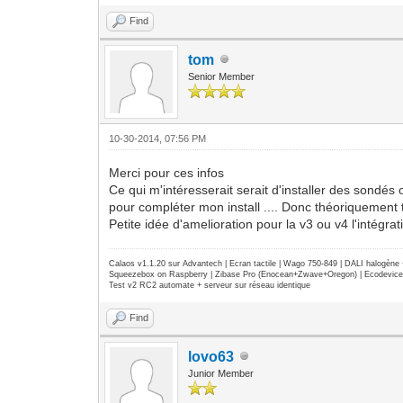
Find
tom
Senior Member
10-30-2014, 07:56 PM
Merci pour ces infos
Ce qui m'intéresserait serait d'installer des sond
pour compléter mon install .... Donc théoriquement t
Petite idée d'amelioration pour la v3 ou v4 l'intégr
Calaos v1.1.20 sur Advantech | Ecran tactile | Wago 750-849 | DALI halogèn
Squeezebox on Raspberry | Zibase Pro (Enocean+Zwave+Oregon) | Ecodevice | 
Test v2 RC2 automate + serveur sur réseau identique
Find
lovo63
Junior Member