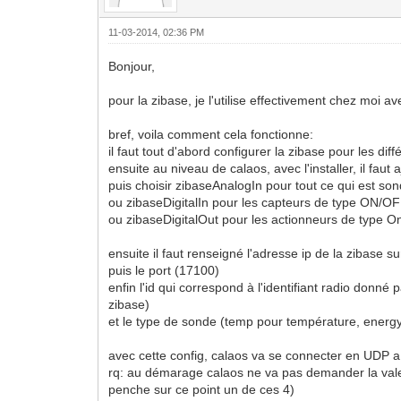
11-03-2014, 02:36 PM
Bonjour,
pour la zibase, je l'utilise effectivement chez moi av
bref, voila comment cela fonctionne:
il faut tout d'abord configurer la zibase pour les di
ensuite au niveau de calaos, avec l'installer, il fau
puis choisir zibaseAnalogIn pour tout ce qui est s
ou zibaseDigitalIn pour les capteurs de type ON/O
ou zibaseDigitalOut pour les actionneurs de type 
ensuite il faut renseigné l'adresse ip de la zibase s
puis le port (17100)
enfin l'id qui correspond à l'identifiant radio don
zibase)
et le type de sonde (temp pour température, energ
avec cette config, calaos va se connecter en UDP a l
rq: au démarage calaos ne va pas demander la valeur
penche sur ce point un de ces 4)