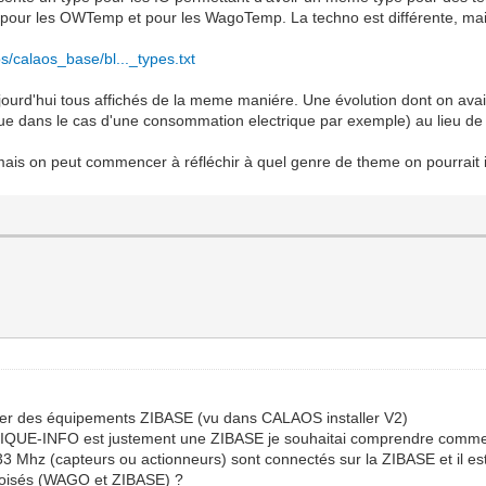
pour les OWTemp et pour les WagoTemp. La techno est différente, mais
s/calaos_base/bl..._types.txt
ujourd'hui tous affichés de la meme maniére. Une évolution dont on avait
ue dans le cas d'une consommation electrique par exemple) au lieu de j
, mais on peut commencer à réfléchir à quel genre de theme on pourrait 
ajouter des équipements ZIBASE (vu dans CALAOS installer V2)
E-INFO est justement une ZIBASE je souhaitai comprendre comment 
z (capteurs ou actionneurs) sont connectés sur la ZIBASE et il est
roisés (WAGO et ZIBASE) ?