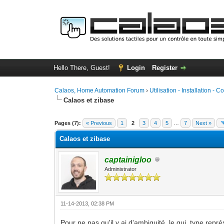
Hello There, Guest!
Login
Register
Calaos, Home Automation Forum
›
Utilisation - Installation - C
Calaos et zibase
0 Vote(s) - 0 Average
1
2
3
4
5
Pages (7):
« Previous
1
2
3
4
5
…
7
Next »
Calaos et zibase
captainigloo
Administrator
11-14-2013, 02:38 PM
Pour ne pas qu'il y ai d'ambiguité, le gui_type rep