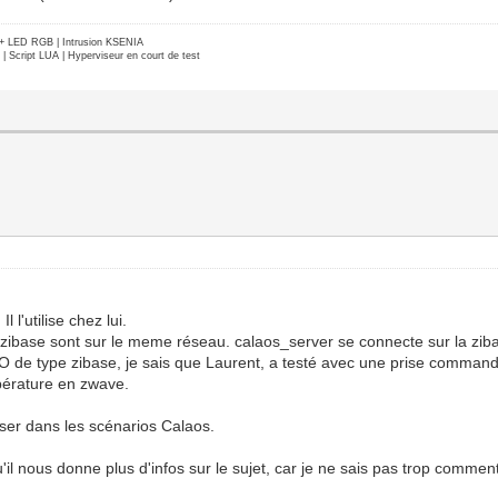
e + LED RGB | Intrusion KSENIA
Script LUA | Hyperviseur en court de test
 l'utilise chez lui.
la zibase sont sur le meme réseau. calaos_server se connecte sur la zi
IO de type zibase, je sais que Laurent, a testé avec une prise command
pérature en zwave.
liser dans les scénarios Calaos.
'il nous donne plus d'infos sur le sujet, car je ne sais pas trop comm