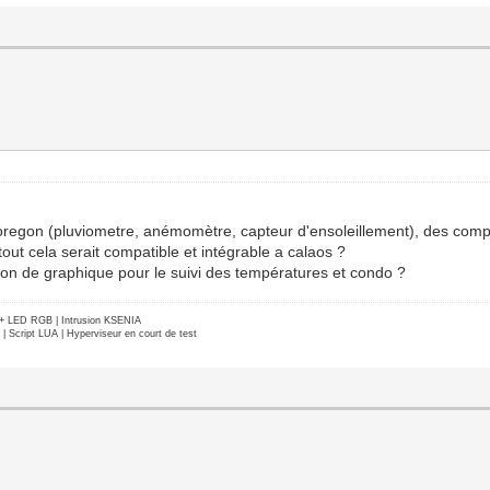
és oregon (pluviometre, anémomètre, capteur d'ensoleillement), des com
out cela serait compatible et intégrable a calaos ?
ation de graphique pour le suivi des températures et condo ?
e + LED RGB | Intrusion KSENIA
Script LUA | Hyperviseur en court de test