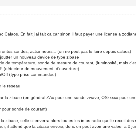
ec Calaos. En fait j'ai fait ca car sinon il faut payer une license a zodia
fférentes sondes, actionneurs... (on ne peut pas le faire depuis calaos)
t ajoutter un nouveau device de type zibase
onde de température, sonde de mesure de courant, (luminosité, mais c'
FF (détecteur de mouvement, d'ouverture)
On/Off (type prise commandée)
ur le réseau
né par la zibase (en général ZAx pour une sonde zwave, OSxxxxx pour une 
y pour sonde de courant)
a zibase, celle ci enverra alors toutes les infos radio quelle recoit des
, il attend que la zibase envoie, donc on peut avoir une valeur a 0 jus