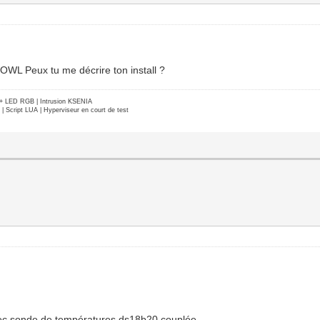
OWL Peux tu me décrire ton install ?
e + LED RGB | Intrusion KSENIA
Script LUA | Hyperviseur en court de test
avec sonde de températures ds18b20 couplée