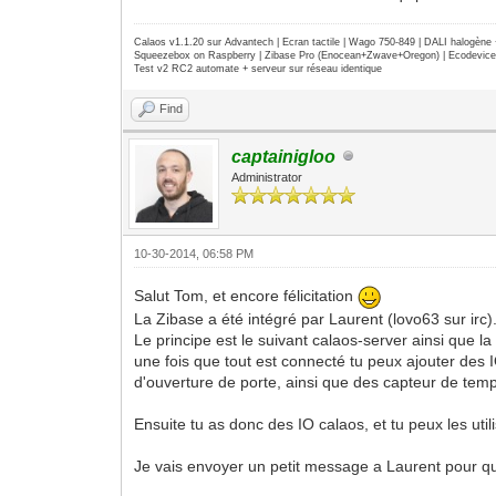
Calaos v1.1.20 sur Advantech | Ecran tactile | Wago 750-849 | DALI halogèn
Squeezebox on Raspberry | Zibase Pro (Enocean+Zwave+Oregon) | Ecodevice | 
Test v2 RC2 automate + serveur sur réseau identique
Find
captainigloo
Administrator
10-30-2014, 06:58 PM
Salut Tom, et encore félicitation
La Zibase a été intégré par Laurent (lovo63 sur irc). Il
Le principe est le suivant calaos-server ainsi que 
une fois que tout est connecté tu peux ajouter des 
d'ouverture de porte, ainsi que des capteur de tem
Ensuite tu as donc des IO calaos, et tu peux les uti
Je vais envoyer un petit message a Laurent pour qu