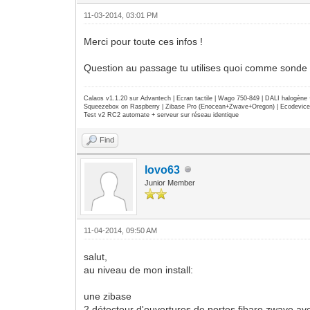
11-03-2014, 03:01 PM
Merci pour toute ces infos !
Question au passage tu utilises quoi comme sonde 
Calaos v1.1.20 sur Advantech | Ecran tactile | Wago 750-849 | DALI halogèn
Squeezebox on Raspberry | Zibase Pro (Enocean+Zwave+Oregon) | Ecodevice | 
Test v2 RC2 automate + serveur sur réseau identique
Find
lovo63
Junior Member
11-04-2014, 09:50 AM
salut,
au niveau de mon install:
une zibase
2 détecteur d'ouvertures de portes fibaro zwave 