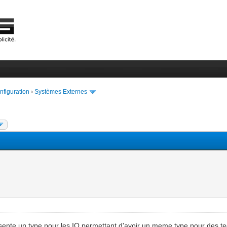
onfiguration
›
Systèmes Externes
résente un type pour les IO permettant d'avoir un meme type pour des te