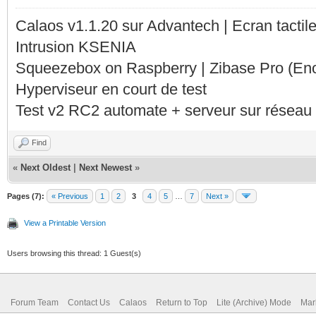
Calaos v1.1.20 sur Advantech | Ecran tacti
Intrusion KSENIA
Squeezebox on Raspberry | Zibase Pro (En
Hyperviseur en court de test
Test v2 RC2 automate + serveur sur réseau 
Find
«
Next Oldest
|
Next Newest
»
Pages (7):
« Previous
1
2
3
4
5
…
7
Next »
View a Printable Version
Users browsing this thread: 1 Guest(s)
Forum Team
Contact Us
Calaos
Return to Top
Lite (Archive) Mode
Mar