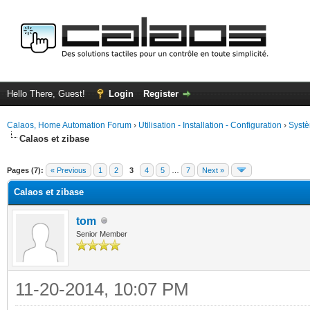
Hello There, Guest!
Login
Register
Calaos, Home Automation Forum
›
Utilisation - Installation - Configuration
›
Systè
Calaos et zibase
ge
Pages (7):
« Previous
1
2
3
4
5
…
7
Next »
Calaos et zibase
tom
Senior Member
11-20-2014, 10:07 PM