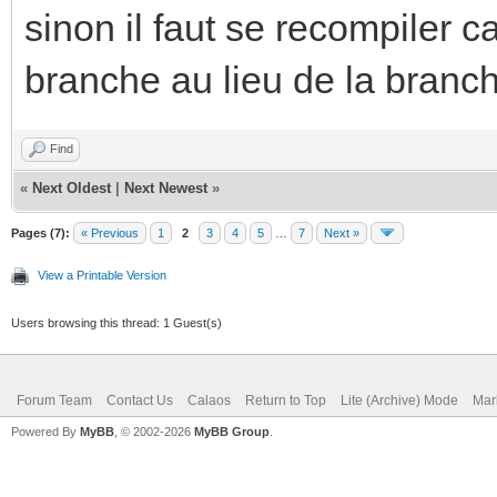
sinon il faut se recompiler c
branche au lieu de la branc
Find
«
Next Oldest
|
Next Newest
»
Pages (7):
« Previous
1
2
3
4
5
…
7
Next »
View a Printable Version
Users browsing this thread: 1 Guest(s)
Forum Team
Contact Us
Calaos
Return to Top
Lite (Archive) Mode
Mar
Powered By
MyBB
, © 2002-2026
MyBB Group
.