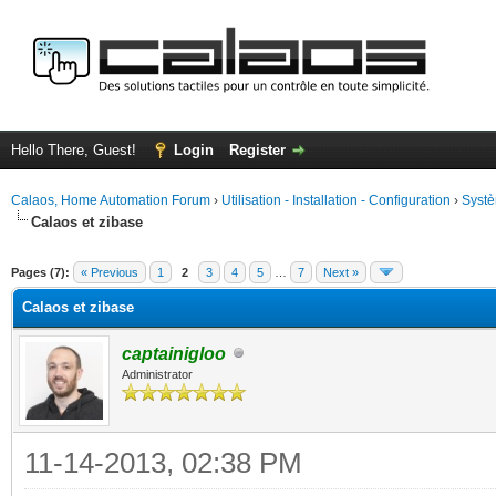
Hello There, Guest!
Login
Register
Calaos, Home Automation Forum
›
Utilisation - Installation - Configuration
›
Systè
Calaos et zibase
ge
Pages (7):
« Previous
1
2
3
4
5
…
7
Next »
Calaos et zibase
captainigloo
Administrator
11-14-2013, 02:38 PM