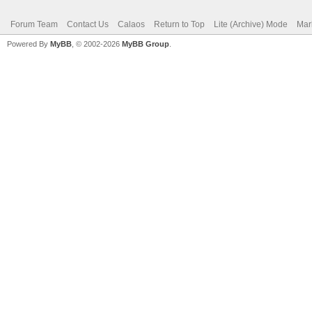
Forum Team
Contact Us
Calaos
Return to Top
Lite (Archive) Mode
Mar
Powered By
MyBB
, © 2002-2026
MyBB Group
.