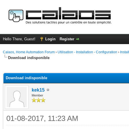
Hello There, Guest!
Login
Register
Calaos, Home Automation Forum
›
Utilisation - Installation - Configuration
›
Insta
Download indisponible
ge
Download indisponible
kek15
Member
01-08-2017, 11:23 AM