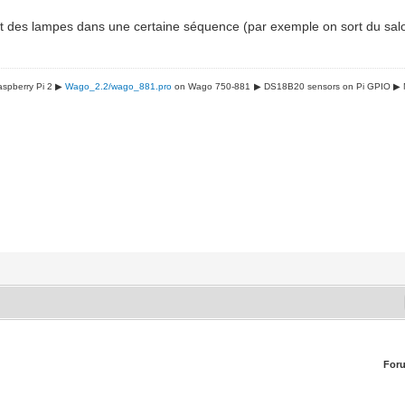
t des lampes dans une certaine séquence (par exemple on sort du salon
spberry Pi 2 ▶
Wago_2.2/wago_881.pro
on Wago 750-881
▶ DS18B20 sensors on Pi GPIO
▶ 
For