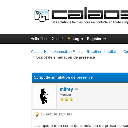
Hello There, Guest!
Login
Register
Calaos, Home Automation Forum
›
Utilisation - Installation - C
Script de simulation de presence
0 Vote(s) - 0 Average
1
2
3
4
5
Script de simulation de presence
mifrey
Member
10-14-2016, 12:33 PM
J'ai ajoute mon script de simulation de presence sur