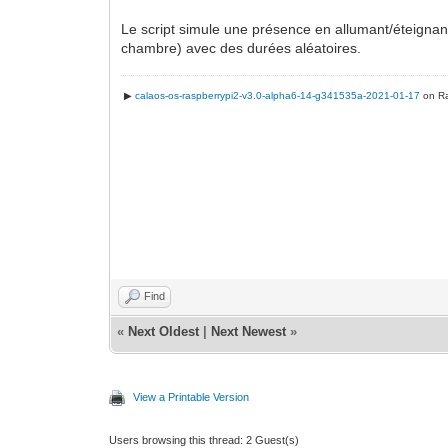
Le script simule une présence en allumant/éteignan
chambre) avec des durées aléatoires.
▶
calaos-os-raspberrypi2-v3.0-alpha6-14-g341535a-2021-01-17
on Ra
Find
«
Next Oldest
|
Next Newest
»
View a Printable Version
Users browsing this thread: 2 Guest(s)