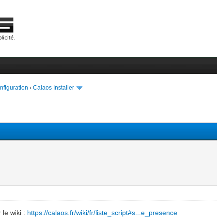
onfiguration
›
Calaos Installer
 le wiki :
https://calaos.fr/wiki/fr/liste_script#s...e_presence