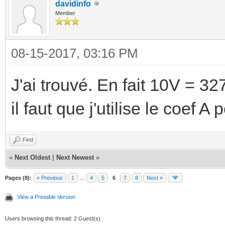
davidinfo
Member
08-15-2017, 03:16 PM
J'ai trouvé. En fait 10V = 3
il faut que j'utilise le coef A
Find
«
Next Oldest
|
Next Newest
»
Pages (8):
« Previous
1
…
4
5
6
7
8
Next »
View a Printable Version
Users browsing this thread: 2 Guest(s)