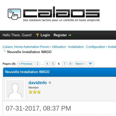
Hello There, Guest!
Login
Register
Calaos, Home Automation Forum
›
Utilisation - Installation - Configuration
›
Insta
Nouvelle Installation WAGO
ge
Pages (8):
« Previous
1
…
4
5
6
7
8
Next »
Nouvelle Installation WAGO
davidinfo
Member
07-31-2017, 08:37 PM