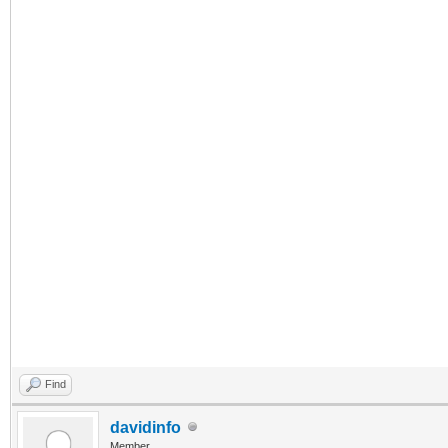
Find
davidinfo
Member