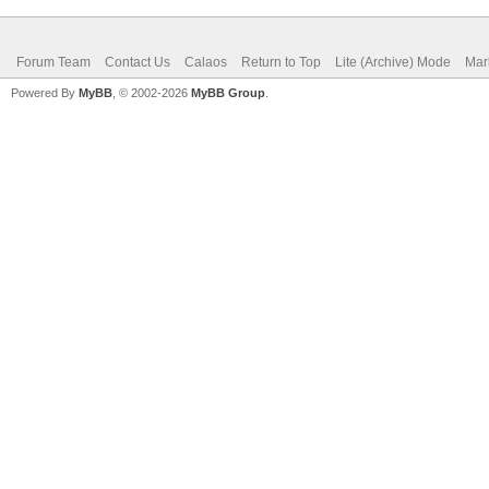
Forum Team
Contact Us
Calaos
Return to Top
Lite (Archive) Mode
Mar
Powered By
MyBB
, © 2002-2026
MyBB Group
.