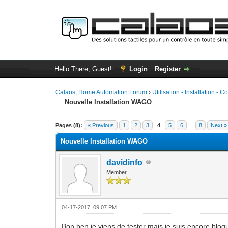
Hello There, Guest!
Login
Register
Calaos, Home Automation Forum
›
Utilisation - Installation - C
Nouvelle Installation WAGO
0 Vote(s) - 0 Average
1
2
3
4
5
Pages (8):
« Previous
1
2
3
4
5
6
…
8
Next »
Nouvelle Installation WAGO
davidinfo
Member
04-17-2017, 09:07 PM
Bon ben je viens de tester mais je suis encore bloqu