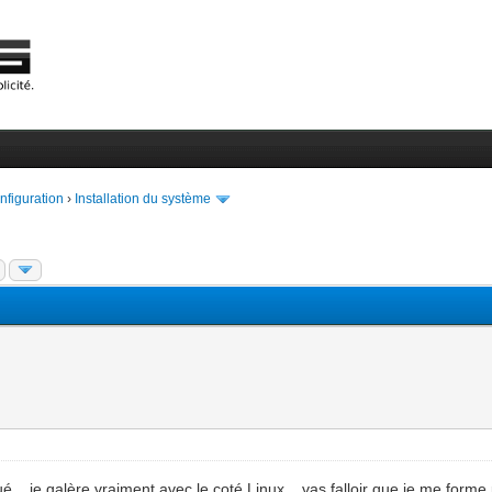
onfiguration
›
Installation du système
é... je galère vraiment avec le coté Linux... vas falloir que je me forme