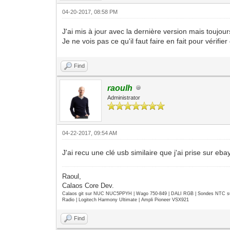
04-20-2017, 08:58 PM
J'ai mis à jour avec la dernière version mais toujour
Je ne vois pas ce qu'il faut faire en fait pour vérifi
Find
raoulh
Administrator
04-22-2017, 09:54 AM
J'ai recu une clé usb similaire que j'ai prise sur ebay
Raoul,
Calaos Core Dev.
Calaos git sur NUC NUC5PPYH | Wago 750-849 | DALI RGB | Sondes NTC su
Radio | Logitech Harmony Ultimate | Ampli Pioneer VSX921
Find