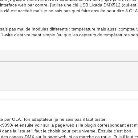
l'interface web par contre, j'utilise une clé USB Lixada DMX512 (qui es
clé est accédé mais je ne sais pas quoi faire ensuite pour dire à OLA de 
lisais pas mal de modules différents : température mais aussi compteur,
 1-wire c'est vraiment simple (vu que les capteurs de températures sont
 par OLA. Ton adaptateur, je ne sais pas il faut tester.
ip>:9090/ et ensuite voir sur la page web si le plugin correspondant es
 dans la liste et il faut le choisir pour cet universe. Ensuite c'est bon.
 des canaux DMX sur la page web, si ca marche ca roule. Puis il faut c