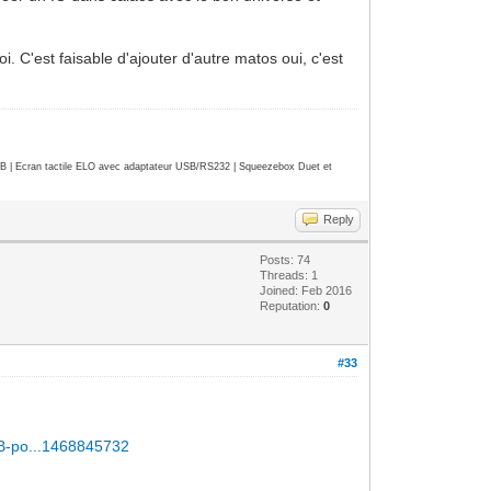
 C'est faisable d'ajouter d'autre matos oui, c'est
| Ecran tactile ELO avec adaptateur USB/RS232 | Squeezebox Duet et
Reply
Posts: 74
Threads: 1
Joined: Feb 2016
Reputation:
0
#33
SB-po...1468845732