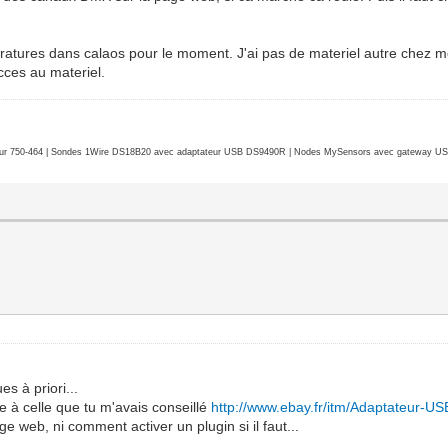
tures dans calaos pour le moment. J'ai pas de materiel autre chez moi.
cces au materiel.
r 750-464 | Sondes 1Wire DS18B20 avec adaptateur USB DS9490R | Nodes MySensors avec gateway USB 
s à priori...
ue à celle que tu m'avais conseillé
http://www.ebay.fr/itm/Adaptateur-U
e web, ni comment activer un plugin si il faut...