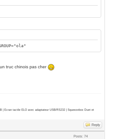
GROUP="ola"
un truc chinois pas cher
| Ecran tactile ELO avec adaptateur USB/RS232 | Squeezebox Duet et
Reply
Posts: 74