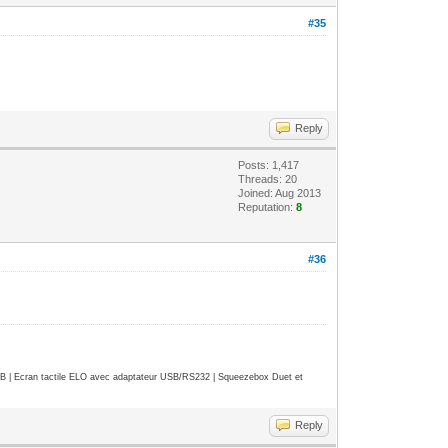
#35
Reply
Posts: 1,417
Threads: 20
Joined: Aug 2013
Reputation:
8
#36
| Ecran tactile ELO avec adaptateur USB/RS232 | Squeezebox Duet et
Reply