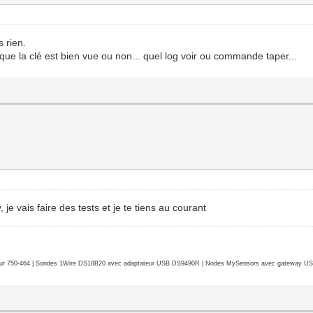
s rien.
er que la clé est bien vue ou non... quel log voir ou commande taper...
, je vais faire des tests et je te tiens au courant
r 750-464 | Sondes 1Wire DS18B20 avec adaptateur USB DS9490R | Nodes MySensors avec gateway USB 