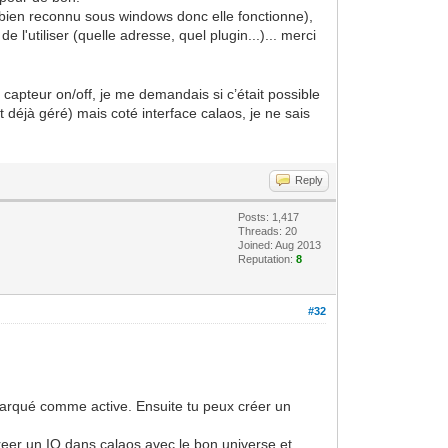
t bien reconnu sous windows donc elle fonctionne),
l'utiliser (quelle adresse, quel plugin...)... merci
 capteur on/off, je me demandais si c’était possible
 déjà géré) mais coté interface calaos, je ne sais
Reply
Posts: 1,417
Threads: 20
Joined: Aug 2013
Reputation:
8
#32
t marqué comme active. Ensuite tu peux créer un
reer un IO dans calaos avec le bon universe et