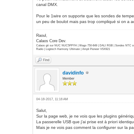
canal DMX.
Pour le 1wire on supporte que les sondes de tempera
un peu de boulot mais pas trop compliqué si on a a
Raoul,
Calaos Core Dev.
Calaos git sur NUC NUC5PPYH | Wago 750-849 | DALI RGB | Sondes NTC su
Radio | Logitech Harmony Ultimate | Ampli Pioneer VSX921
Find
davidinfo
Member
04-18-2017, 11:18 AM
Salut,
Sur la page web, je ne vois que les plugins générique
La passerelle USB que j'ai prise est à priori identiq
Mais je ne vois pas comment la configurer sur la pag