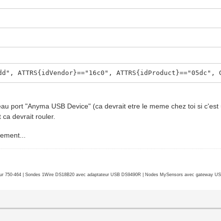
dd", ATTRS{idVendor}=="16c0", ATTRS{idProduct}=="05dc", 
au port "Anyma USB Device" (ca devrait etre le meme chez toi si c'est 
 ca devrait rouler.
uement...
r 750-464 | Sondes 1Wire DS18B20 avec adaptateur USB DS9490R | Nodes MySensors avec gateway USB 