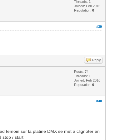
Threads: 1
Joined: Feb 2016
Reputation:
0
#39
Reply
Posts: 74
Threads: 1
Joined: Feb 2016
Reputation:
0
#40
 led témoin sur la platine DMX se met à clignoter en
 stop / start