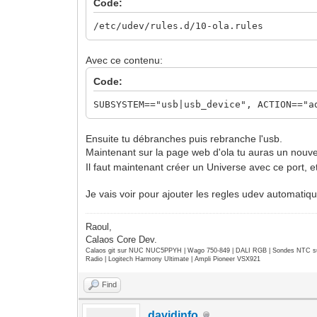
Code:
/etc/udev/rules.d/10-ola.rules
Avec ce contenu:
Code:
SUBSYSTEM=="usb|usb_device", ACTION=="a
Ensuite tu débranches puis rebranche l'usb.
Maintenant sur la page web d'ola tu auras un nouve
Il faut maintenant créer un Universe avec ce port, et
Je vais voir pour ajouter les regles udev automatiq
Raoul,
Calaos Core Dev.
Calaos git sur NUC NUC5PPYH | Wago 750-849 | DALI RGB | Sondes NTC su
Radio | Logitech Harmony Ultimate | Ampli Pioneer VSX921
Find
davidinfo