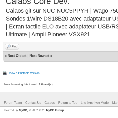
Calaos Core Dev.
Calaos git sur NUC NUC5PPYH | Wago 750-
Sondes 1Wire DS18B20 avec adaptateur 
| Ecran tactile ELO avec adaptateur USB/R
Ultimate | Ampli Pioneer VSX921
Find
«
Next Oldest
|
Next Newest
»
View a Printable Version
Users browsing this thread: 1 Guest(s)
Forum Team
Contact Us
Calaos
Return to Top
Lite (Archive) Mode
Mar
Powered By
MyBB
, © 2002-2026
MyBB Group
.