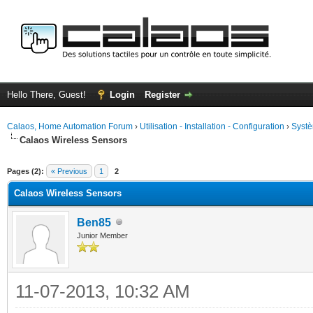
Hello There, Guest!
Login
Register
Calaos, Home Automation Forum
›
Utilisation - Installation - Configuration
›
Systè
Calaos Wireless Sensors
ge
Pages (2):
« Previous
1
2
Calaos Wireless Sensors
Ben85
Junior Member
11-07-2013, 10:32 AM