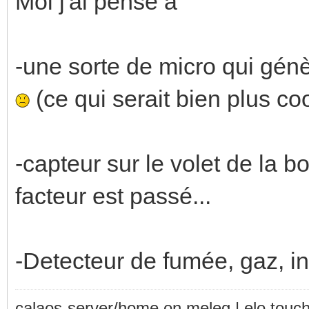
Moi j'ai pensé a
-une sorte de micro qui gé
(ce qui serait bien plus co
-capteur sur le volet de la b
facteur est passé...
-Detecteur de fumée, gaz, in
calaos-server/home on meleg | elo touc