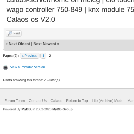
wago controller 750-849 | knx module 7
Calaos-os V2.0
Find
«
Next Oldest
|
Next Newest
»
Pages (2):
« Previous
1
2
View a Printable Version
Users browsing this thread: 2 Guest(s)
Forum Team
Contact Us
Calaos
Return to Top
Lite (Archive) Mode
Mar
Powered By
MyBB
, © 2002-2026
MyBB Group
.