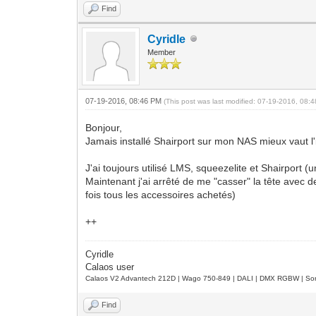
Find
Cyridle
Member
07-19-2016, 08:46 PM
(This post was last modified: 07-19-2016, 08
Bonjour,
Jamais installé Shairport sur mon NAS mieux vaut l'in
J'ai toujours utilisé LMS, squeezelite et Shairport 
Maintenant j'ai arrêté de me "casser" la tête avec
fois tous les accessoires achetés)
++
Cyridle
Calaos user
Calaos V2 Advantech 212D | Wago 750-849 | DALI | DMX RGBW | Sond
Find