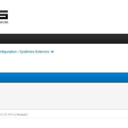
onfiguration
›
Systèmes Externes
, 10:26 AM by
Arnaud
.)