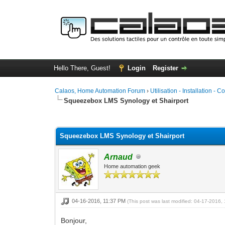
Hello There, Guest!
Login
Register
Calaos, Home Automation Forum
›
Utilisation - Installation - C
Squeezebox LMS Synology et Shairport
0 Vote(s) - 0 Average
1
2
3
4
5
Squeezebox LMS Synology et Shairport
Arnaud
Home automation geek
04-16-2016, 11:37 PM
(This post was last modified: 04-17-2016
Bonjour,