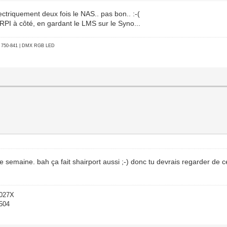
ectriquement deux fois le NAS.. pas bon.. :-(
un RPI à côté, en gardant le LMS sur le Syno...
go 750-841 | DMX RGB LED
te semaine. bah ça fait shairport aussi ;-) donc tu devrais regarder de c
-027X
1504