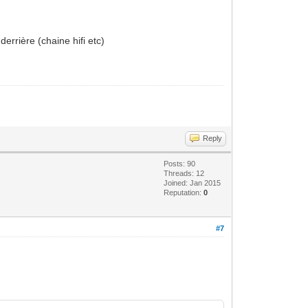
errière (chaine hifi etc)
Reply
Posts: 90
Threads: 12
Joined: Jan 2015
Reputation:
0
#7