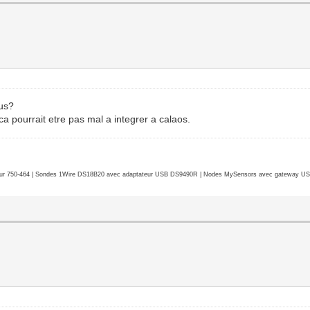
lus?
 ca pourrait etre pas mal a integrer a calaos.
r 750-464 | Sondes 1Wire DS18B20 avec adaptateur USB DS9490R | Nodes MySensors avec gateway USB 