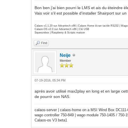
Bon ben j'ai bien pourri le LMS et ais du éteindre él
Vais voir s'il est possible d'installer Shairport sur 
Calaos v1.1.20 sur Advantech x86 | Calaos Home écran tactile RS232 | Wa
Calaos-OS v2.0 sur Advantech x86 | Clé USB
Squeezebox | Raspberry & Scripts maison
Find
Neije
Member
07-19-2016, 05:34 PM
après avoir utilisé max2play en long et en large cet
de pourrir son NAS.
calaos-server | calaos-home on a MSI Wind Box DC111
wago controller 750-849 | wago module 750-1405 / 750-
Calaos-os V3 beta1