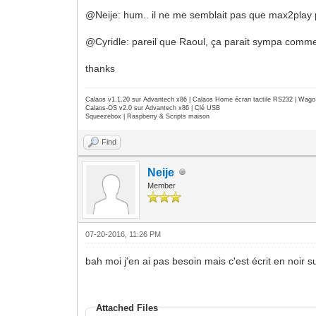
@Neije: hum.. il ne me semblait pas que max2play p
@Cyridle: pareil que Raoul, ça parait sympa comme to
thanks
Calaos v1.1.20 sur Advantech x86 | Calaos Home écran tactile RS232 | Wa
Calaos-OS v2.0 sur Advantech x86 | Clé USB
Squeezebox | Raspberry & Scripts maison
Find
Neije
Member
07-20-2016, 11:26 PM
bah moi j'en ai pas besoin mais c'est écrit en noir su
Attached Files