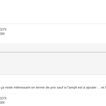
-027X
1504
a reste intéressant en terme de prix sauf si l'ampli est à ajouter ... et 
-027X
1504