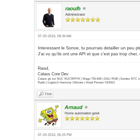
raoulh
Administrator
07-20-2016, 09:36 AM
Interessant le Sonoe, tu pourrais detailler un peu p
J'ai vu qu'ils ont une API et que c'est pas trop cher,
Raoul,
Calaos Core Dev.
Calaos git sur NUC NUC5PPYH | Wago 750-849 | DALI RGB | Sondes NTC su
Radio | Logitech Harmony Ultimate | Ampli Pioneer VSX921
Find
Arnaud
Home automation geek
07-20-2016, 06:25 PM