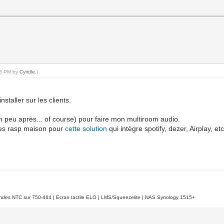
:48 PM by
Cyridle
.)
staller sur les clients.
(un peu après... of course) pour faire mon multiroom audio.
 des rasp maison pour
cette solution
qui intègre spotify, dezer, Airplay, 
es NTC sur 750-464 | Ecran tactile ELO | LMS/Squeezelite | NAS Synology 1515+