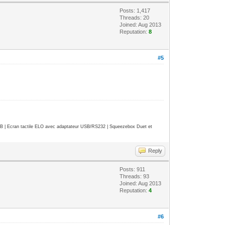
Posts: 1,417
Threads: 20
Joined: Aug 2013
Reputation:
8
#5
| Ecran tactile ELO avec adaptateur USB/RS232 | Squeezebox Duet et
Reply
Posts: 911
Threads: 93
Joined: Aug 2013
Reputation:
4
#6