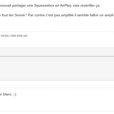
ouvait partager une Squeezebox en AirPlay, vais revérifier ça.
ut les Sonoé ! Par contre c'est pas amplifié il semble falloir un ampli d
go 750-841 | DMX RGB LED
r blanc ;-)