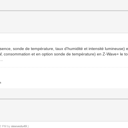
ésence, sonde de température, taux d'humidité et intensité lumineuse) 
, consommation et en option sonde de température) en Z-Wave+ le to
..
s
:42 PM by
steevedu49
.)