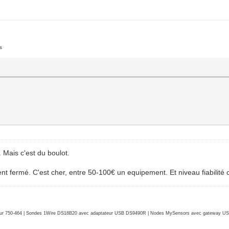
s
 Mais c'est du boulot.
nt fermé. C'est cher, entre 50-100€ un equipement. Et niveau fiabilité 
r 750-464 | Sondes 1Wire DS18B20 avec adaptateur USB DS9490R | Nodes MySensors avec gateway USB 