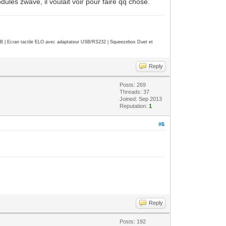
ules zwave, il voulait voir pour faire qq chose.
| Ecran tactile ELO avec adaptateur USB/RS232 | Squeezebox Duet et
Reply
Posts: 269
Threads: 37
Joined: Sep 2013
Reputation:
1
#6
Reply
Posts: 192