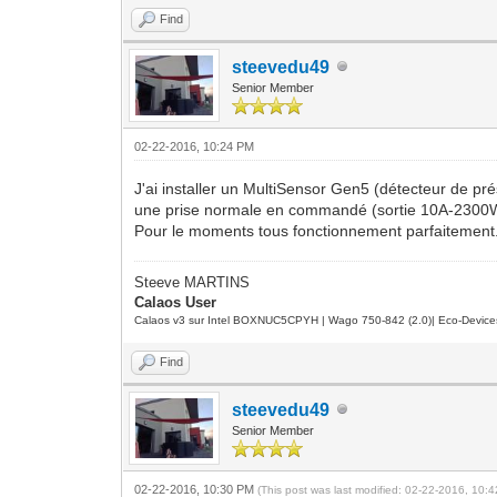
Find
steevedu49
Senior Member
02-22-2016, 10:24 PM
J'ai installer un MultiSensor Gen5 (détecteur de pr
une prise normale en commandé (sortie 10A-2300W
Pour le moments tous fonctionnement parfaitement.
Steeve MARTINS
Calaos User
Calaos v3 sur Intel BOXNUC5CPYH | Wago 750-842 (2.0)| Eco-Device
Find
steevedu49
Senior Member
02-22-2016, 10:30 PM
(This post was last modified: 02-22-2016, 10