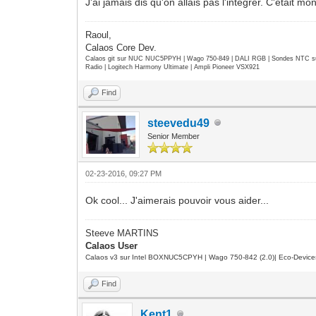
J'ai jamais dis qu'on allais pas l'integrer. C'etait
Raoul,
Calaos Core Dev.
Calaos git sur NUC NUC5PPYH | Wago 750-849 | DALI RGB | Sondes NTC su
Radio | Logitech Harmony Ultimate | Ampli Pioneer VSX921
Find
steevedu49
Senior Member
02-23-2016, 09:27 PM
Ok cool... J'aimerais pouvoir vous aider...
Steeve MARTINS
Calaos User
Calaos v3 sur Intel BOXNUC5CPYH | Wago 750-842 (2.0)| Eco-Device
Find
Kent1