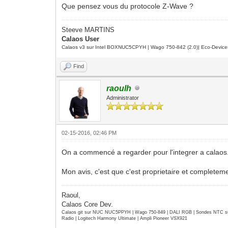
Que pensez vous du protocole Z-Wave ?
Steeve MARTINS
Calaos User
Calaos v3 sur Intel BOXNUC5CPYH | Wago 750-842 (2.0)| Eco-Device
Find
raoulh
Administrator
02-15-2016, 02:46 PM
On a commencé a regarder pour l'integrer a calaos.
Mon avis, c'est que c'est proprietaire et completeme
Raoul,
Calaos Core Dev.
Calaos git sur NUC NUC5PPYH | Wago 750-849 | DALI RGB | Sondes NTC su
Radio | Logitech Harmony Ultimate | Ampli Pioneer VSX921