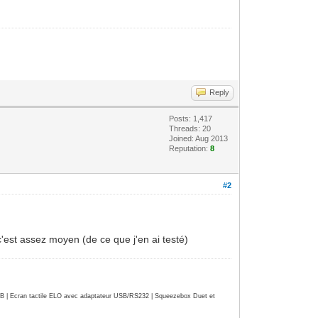
Reply
Posts: 1,417
Threads: 20
Joined: Aug 2013
Reputation:
8
#2
c'est assez moyen (de ce que j'en ai testé)
| Ecran tactile ELO avec adaptateur USB/RS232 | Squeezebox Duet et