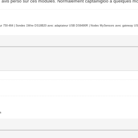
 mon avis perso sur ces modules. Normalement captainigloo a quelques mod
r 750-464 | Sondes 1Wire DS18B20 avec adaptateur USB DS9490R | Nodes MySensors avec gateway USB 
s