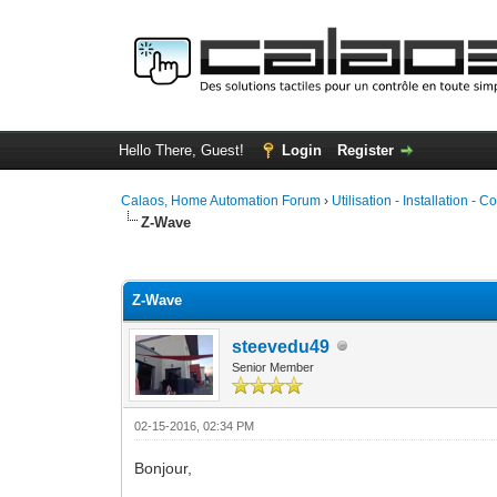
Hello There, Guest!
Login
Register
Calaos, Home Automation Forum
›
Utilisation - Installation - C
Z-Wave
0 Vote(s) - 0 Average
1
2
3
4
5
Z-Wave
steevedu49
Senior Member
02-15-2016, 02:34 PM
Bonjour,