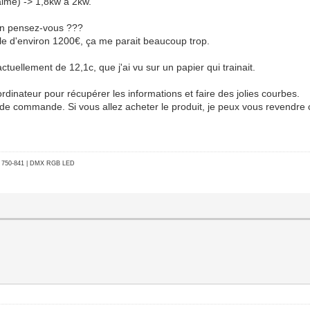
alme) -> 1,8kw à 2kw.
'en pensez-vous ???
le d'environ 1200€, ça me parait beaucoup trop.
tuellement de 12,1c, que j'ai vu sur un papier qui trainait.
ordinateur pour récupérer les informations et faire des jolies courbes.
eur de commande. Si vous allez acheter le produit, je peux vous revendre 
go 750-841 | DMX RGB LED