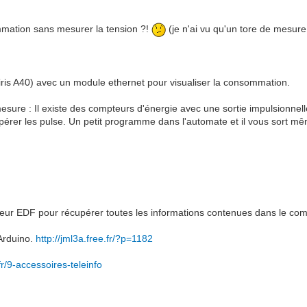
ommation sans mesurer la tension ?!
(je n'ai vu qu'un tore de mesure s
diris A40) avec un module ethernet pour visualiser la consommation.
sure : Il existe des compteurs d'énergie avec une sortie impulsionnell
cupérer les pulse. Un petit programme dans l'automate et il vous sort 
teur EDF pour récupérer toutes les informations contenues dans le com
 Arduino.
http://jml3a.free.fr/?p=1182
.fr/9-accessoires-teleinfo