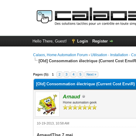
Hello There, Guest!
Login
Register
Calaos, Home Automation Forum
›
Utilisation - Installation - C
[Old] Consommation électrique (Current Cost EnviR
0 Vote(s) - 0 Average
1
2
3
4
5
Pages (5):
1
2
3
4
5
Next »
[Old] Consommation électrique (Current Cost EnviR)
Arnaud
Home automation geek
10-19-2013, 10:58 AM
ArnaudTlse 7 mai