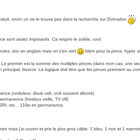
produit, sinon on ne le trouve pas dans la recherche sur Domadoo
).
ince sont assez imposants. Ca respire le solide, cool.
inutes, doc en anglais mais on s'en sort
Idem pour la pince, hyper s
ns. Le premier est la somme des multiples pinces (dans mon cas, une seu
an principal, bizarre. La logique doit être que les pinces prennent au co
nce (onduleur, disuk usb, ordi souvent allumé).
permanence (freebox veille, TV off)
x SRI, etc... 110w en permanence.
ien mais j'ai ouvert et pris le plus gros câble: 1 bleu, 1 noir et 1 marro