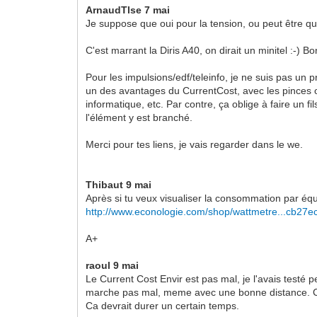
ArnaudTlse 7 mai
Je suppose que oui pour la tension, ou peut être qu'
C'est marrant la Diris A40, on dirait un minitel :-) B
Pour les impulsions/edf/teleinfo, je ne suis pas u
un des avantages du CurrentCost, avec les pinces on
informatique, etc. Par contre, ça oblige à faire un 
l'élément y est branché.
Merci pour tes liens, je vais regarder dans le we.
Thibaut 9 mai
Après si tu veux visualiser la consommation par éq
http://www.econologie.com/shop/wattmetre...cb27e
A+
raoul 9 mai
Le Current Cost Envir est pas mal, je l'avais testé 
marche pas mal, meme avec une bonne distance. Ca 
Ca devrait durer un certain temps.