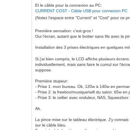
Et le câble pour la connexion au PC:
CURRENT COST - Câble USB pour connexion PC
(Notez l'espace entre "Current" et "Cost" pour ce 
Première sensation: c'est gros !
Oui l'écran, autant que le boitier sans fils avec la p
Installation des 3 prises électriques en quelques m
Si j'ai bien compris, le LCD affiche plusieurs écra
individuellement, mais sans faire le cumul sur l'écr
suppose.
Première stupeur:
- Prise 1: mon bureau. Ok, 120w à 140w en permane
- Prise 2: la freebox/musique/wifi du salon: 65w en 
- Prise 3: le cellier avec onduleur, NAS, Squeezbo
Ah.
La pince mise sur le tableau électrique. J'y connais r
sur le câble bleu.