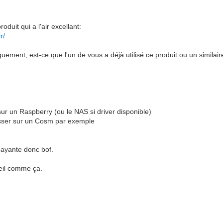
uit qui a l'air excellant:
r/
ment, est-ce que l'un de vous a déjà utilisé ce produit ou un similaire
sur un Raspberry (ou le NAS si driver disponible)
usser sur un Cosm par exemple
payante donc bof.
reil comme ça.