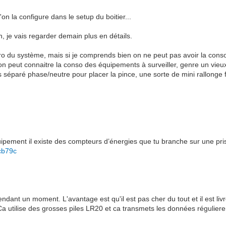
on la configure dans le setup du boitier...
on, je vais regarder demain plus en détails.
n pro du système, mais si je comprends bien on ne peut pas avoir la c
 peut connaitre la conso des équipements à surveiller, genre un vieux 
fils séparé phase/neutre pour placer la pince, une sorte de mini rallonge
uipement il existe des compteurs d’énergies que tu branche sur une pri
cb79c
pendant un moment. L'avantage est qu'il est pas cher du tout et il est l
utilise des grosses piles LR20 et ca transmets les données régulier