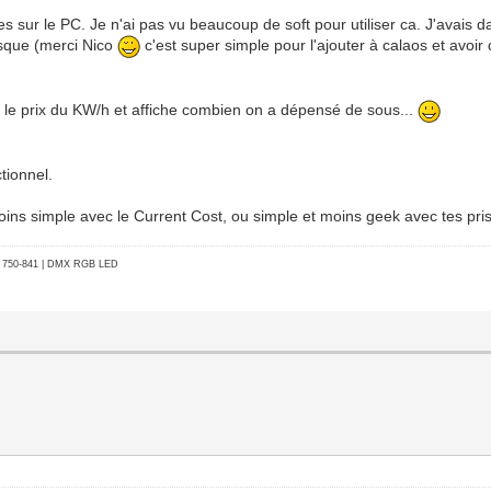
nées sur le PC. Je n'ai pas vu beaucoup de soft pour utiliser ca. J'avais
sque (merci Nico
c'est super simple pour l'ajouter à calaos et avoi
r le prix du KW/h et affiche combien on a dépensé de sous...
tionnel.
oins simple avec le Current Cost, ou simple et moins geek avec tes pri
go 750-841 | DMX RGB LED