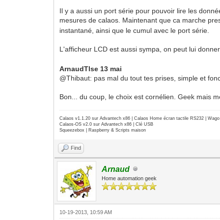
Il y a aussi un port série pour pouvoir lire les don
mesures de calaos. Maintenant que ca marche pre
instantané, ainsi que le cumul avec le port série.
L'afficheur LCD est aussi sympa, on peut lui donne
ArnaudTlse 13 mai
@Thibaut: pas mal du tout tes prises, simple et fonc
Bon... du coup, le choix est cornélien. Geek mais m
Calaos v1.1.20 sur Advantech x86 | Calaos Home écran tactile RS232 | Wa
Calaos-OS v2.0 sur Advantech x86 | Clé USB
Squeezebox | Raspberry & Scripts maison
Find
Arnaud
Home automation geek
10-19-2013, 10:59 AM