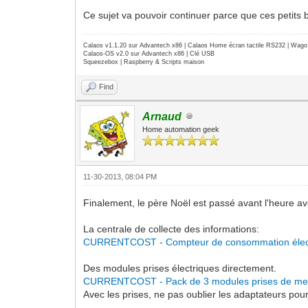
Ce sujet va pouvoir continuer parce que ces petits 
Calaos v1.1.20 sur Advantech x86 | Calaos Home écran tactile RS232 | Wa
Calaos-OS v2.0 sur Advantech x86 | Clé USB
Squeezebox | Raspberry & Scripts maison
Find
Arnaud
Home automation geek
11-30-2013, 08:04 PM
Finalement, le père Noël est passé avant l'heure av
La centrale de collecte des informations:
CURRENTCOST - Compteur de consommation électri
Des modules prises électriques directement.
CURRENTCOST - Pack de 3 modules prises de mes
Avec les prises, ne pas oublier les adaptateurs pou