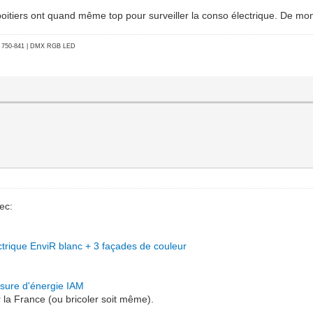
boitiers ont quand même top pour surveiller la conso électrique. De mo
go 750-841 | DMX RGB LED
ec:
que EnviR blanc + 3 façades de couleur
ure d'énergie IAM
r la France (ou bricoler soit même).