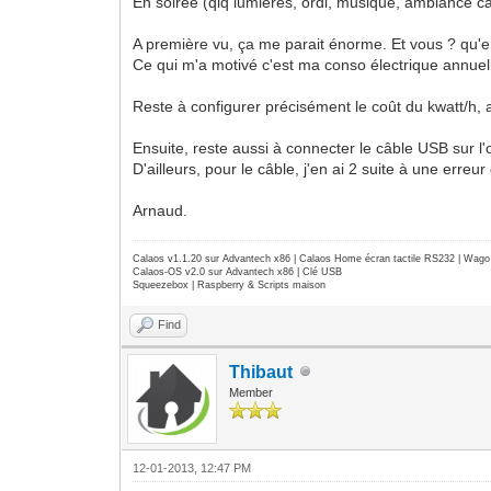
En soirée (qlq lumières, ordi, musique, ambiance c
A première vu, ça me parait énorme. Et vous ? qu
Ce qui m'a motivé c'est ma conso électrique annuel
Reste à configurer précisément le coût du kwatt/h, ac
Ensuite, reste aussi à connecter le câble USB sur l'
D'ailleurs, pour le câble, j'en ai 2 suite à une err
Arnaud.
Calaos v1.1.20 sur Advantech x86 | Calaos Home écran tactile RS232 | Wa
Calaos-OS v2.0 sur Advantech x86 | Clé USB
Squeezebox | Raspberry & Scripts maison
Find
Thibaut
Member
12-01-2013, 12:47 PM