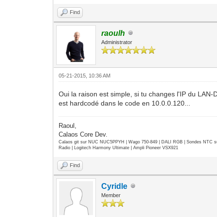
Find
raoulh
Administrator
05-21-2015, 10:36 AM
Oui la raison est simple, si tu changes l'IP du LAN
est hardcodé dans le code en 10.0.0.120...
Raoul,
Calaos Core Dev.
Calaos git sur NUC NUC5PPYH | Wago 750-849 | DALI RGB | Sondes NTC su
Radio | Logitech Harmony Ultimate | Ampli Pioneer VSX921
Find
Cyridle
Member