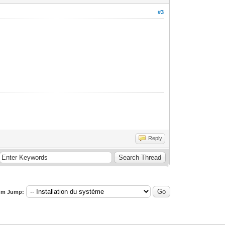
#3
Reply
um Jump: