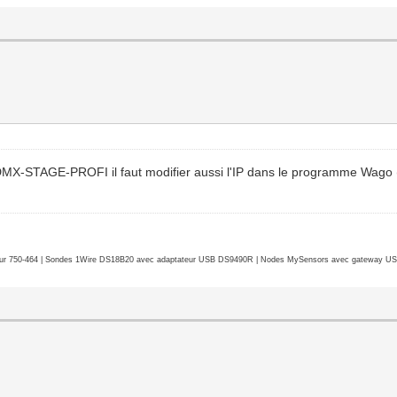
-DMX-STAGE-PROFI il faut modifier aussi l'IP dans le programme Wago (l
r 750-464 | Sondes 1Wire DS18B20 avec adaptateur USB DS9490R | Nodes MySensors avec gateway USB 