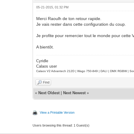
05-21-2015, 01:32 PM
Merci Raoulh de ton retour rapide.
Je vais rester dans cette configuration du coup.
Je profite pour remercier tout le monde pour cette V
A bientôt.
Cyridle
Calaos user
Calaos V2 Advantech 212D | Wago 750-849 | DALI | DMX RGBW | Sond
Find
«
Next Oldest
|
Next Newest
»
View a Printable Version
Users browsing this thread: 1 Guest(s)