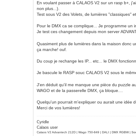
En voulant passer à CALAOS V2 sur un rasp b+, j'
non plus...).
Test sous V2 des Volets, de lumières "classiques" e
Pour le DMX ca se complique... Je programme un int
Je test ces changement depuis mon server ADVANT
Quasiment plus de lumières dans la maison donc un r
ça marche! ouf.
Du coup je rechange les IP... etc... le DMX fonctionne
Je bascule le RASP souc CALAOS V2 sous le même
J'en déduit qu'il me manque une pièce du puzzle au
WAGO et de la passerelle DMX, ça bloque....
Quelqu'un pourrait m'expliquer ou aurait une idée d
Merci de vos lumières!
Cyridle
Calaos user
Calaos V2 Advantech 212D | Wago 750-849 | DALI | DMX RGBW | Sond