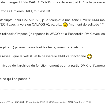
ai du changer l'IP du WAGO 750-849 (pas de souci) et l'IP de la pa
t zones lumières DALI, tout est OK.
errupteur sur CALAOS V2, je le "couple" à une zone lumière DMX mais 
ECH avec la version CALAOS V1 pareil...
(moment de solitude ^^)
ollback s'impose (je repasse le WAGO et la Passerelle DMX avec les an
 plus... ( je vous passe tout les tests, wireshrark, etc...)
 réseau que le WAGO et la passerelle DMX ca fonctionne
 niveau de l'archi ou du fonctionnement pour la partie DMX, et j'aime
e ce qu'il se passe ?
es NTC sur 750-464 | Ecran tactile ELO | LMS/Squeezelite | NAS Synology 1515+