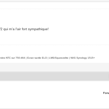
2 qui m'a l'air fort sympathique!
es NTC sur 750-464 | Ecran tactile ELO | LMS/Squeezelite | NAS Synology 1515+
For