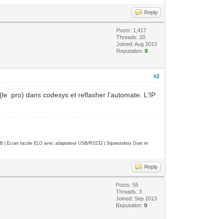
Reply
Posts: 1,417
Threads: 20
Joined: Aug 2013
Reputation:
8
#2
e .pro) dans codesys et reflasher l'automate. L'IP
| Ecran tactile ELO avec adaptateur USB/RS232 | Squeezebox Duet et
Reply
Posts: 55
Threads: 3
Joined: Sep 2013
Reputation:
0