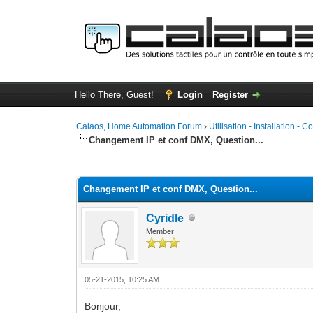
Hello There, Guest!
Login
Register
Calaos, Home Automation Forum
›
Utilisation - Installation - C
Changement IP et conf DMX, Question...
0 Vote(s) - 0 Average
1
2
3
4
5
Changement IP et conf DMX, Question...
Cyridle
Member
05-21-2015, 10:25 AM
Bonjour,