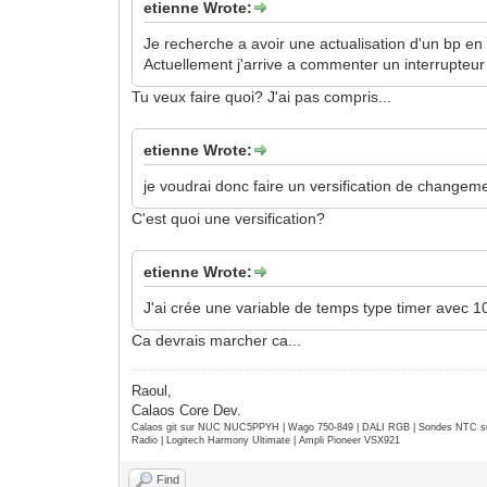
etienne Wrote:
Je recherche a avoir une actualisation d'un bp en 
Actuellement j'arrive a commenter un interrupteur 
Tu veux faire quoi? J'ai pas compris...
etienne Wrote:
je voudrai donc faire un versification de changem
C'est quoi une versification?
etienne Wrote:
J'ai crée une variable de temps type timer avec 1
Ca devrais marcher ca...
Raoul,
Calaos Core Dev.
Calaos git sur NUC NUC5PPYH | Wago 750-849 | DALI RGB | Sondes NTC su
Radio | Logitech Harmony Ultimate | Ampli Pioneer VSX921
Find