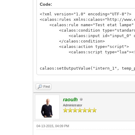
</calaos:ioconfig>
Code:
<?xml version="1.0" encoding="UTF-8"?>
<calaos:rules xmlns:calaos="http://www.
<calaos:rule name="Test etat lampe" 
<calaos:condition type="standard"
<calaos:input id="input_0" oper
</calaos:condition>
<calaos:action type="script">
<calaos:script type="lua"><![CDATA
calaos:setOutputValue("intern_1", temp_
local test_lampe2 = calaos:getInputValu
Find
if test_lampe2 == 1 then
calaos:setOutputValue("output_5"
raoulh
return true
Administrator
else
calaos:setOutputValue("output_5"
return false
end
04-13-2015, 04:09 PM
return true]]></calaos:script>