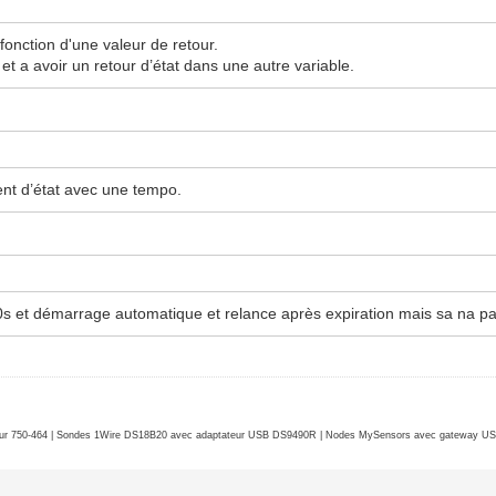
fonction d'une valeur de retour.
et a avoir un retour d’état dans une autre variable.
ent d’état avec une tempo.
0s et démarrage automatique et relance après expiration mais sa na pas
r 750-464 | Sondes 1Wire DS18B20 avec adaptateur USB DS9490R | Nodes MySensors avec gateway USB 