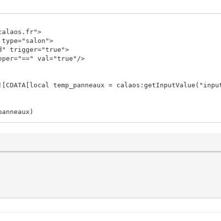
calaos.fr">
type="salon">
 trigger="true">
="==" val="true"/>
[local temp_panneaux = calaos:getInputValue("inpu
panneaux)
e("input_1")
, true)
, false)