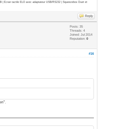
| Ecran tactile ELO avec adaptateur USB/RS232 | Squeezebox Duet et
Reply
Posts: 35
Threads: 4
Joined: Jul 2014
Reputation:
0
#16
on".