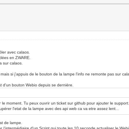
rôler avec calaos.
andées en ZWARE.
a sur calaos.
is si j'appuis de le bouton de la lampe l'info ne remonte pas sur cal
tat d'un bouton Webio depuis se dernière.
 le moment. Tu peux ouvrir un ticket sur github pour ajouter le support
upérer l'etat de la lampe avec des api web ca va etre assez lent...
tat de lampe.
r l’intermédiaire d'un Script qui toute les 10 seconde actualiser le Webi