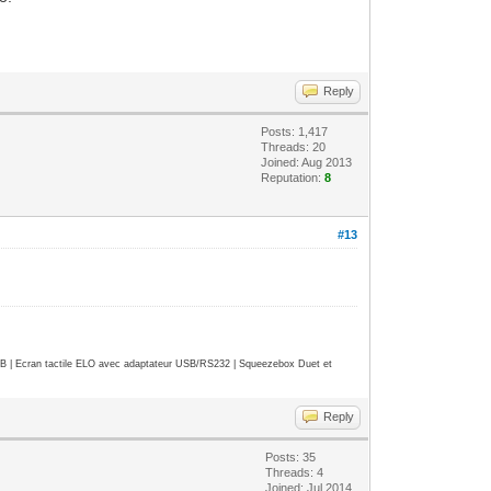
Reply
Posts: 1,417
Threads: 20
Joined: Aug 2013
Reputation:
8
#13
| Ecran tactile ELO avec adaptateur USB/RS232 | Squeezebox Duet et
Reply
Posts: 35
Threads: 4
Joined: Jul 2014