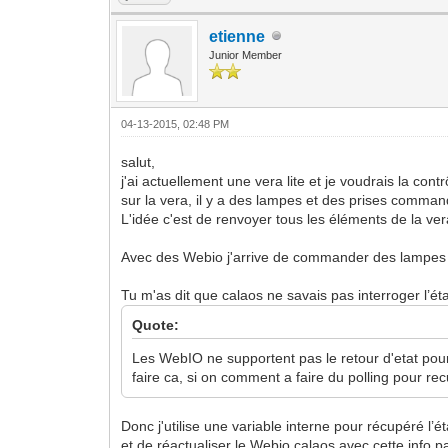
etienne
Junior Member
04-13-2015, 02:48 PM
salut,
j'ai actuellement une vera lite et je voudrais la cont
sur la vera, il y a des lampes et des prises comm
L'idée c'est de renvoyer tous les éléments de la ver
Avec des Webio j'arrive de commander des lampes ma
Tu m'as dit que calaos ne savais pas interroger l’é
Quote:
Les WebIO ne supportent pas le retour d'etat pour
faire ca, si on comment a faire du polling pour rec
Donc j'utilise une variable interne pour récupéré l’é
et de réactualiser le Webio calaos avec cette info pa