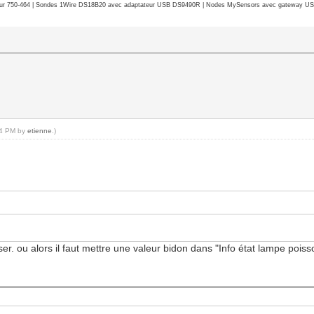
r 750-464 | Sondes 1Wire DS18B20 avec adaptateur USB DS9490R | Nodes MySensors avec gateway USB 
:24 PM by
etienne
.)
r. ou alors il faut mettre une valeur bidon dans "Info état lampe poiss