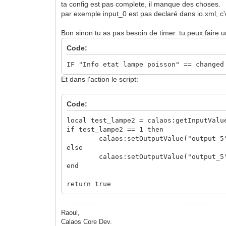
ta config est pas complete, il manque des choses.
</calaos:action>
par exemple input_0 est pas declaré dans io.xml, c'
</calaos:rule>
<calaos:rule name="Init tempo" type=
Bon sinon tu as pas besoin de timer. tu peux faire
<calaos:condition type="start"/
<calaos:action type="standard">
Code:
<calaos:output id="input_0" va
</calaos:action>
IF "Info etat lampe poisson" == changed
</calaos:rule>
Et dans l'action le script:
</calaos:rules>
Code:
local test_lampe2 = calaos:getInputValu
if test_lampe2 == 1 then
calaos:setOutputValue("output_5"
else
calaos:setOutputValue("output_5"
end
return true
Raoul,
Calaos Core Dev.