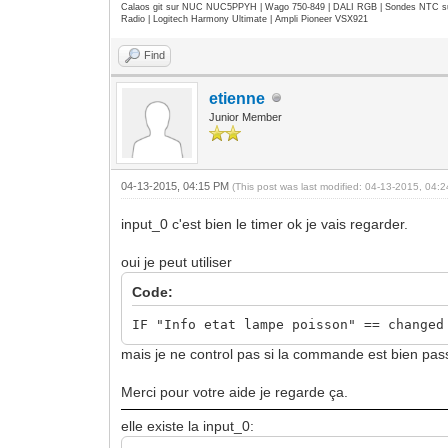
Calaos git sur NUC NUC5PPYH | Wago 750-849 | DALI RGB | Sondes NTC su
Radio | Logitech Harmony Ultimate | Ampli Pioneer VSX921
Find
etienne
Junior Member
04-13-2015, 04:15 PM
(This post was last modified: 04-13-2015, 04
input_0 c'est bien le timer ok je vais regarder.
oui je peut utiliser
Code:
IF "Info etat lampe poisson" == changed
mais je ne control pas si la commande est bien passe
Merci pour votre aide je regarde ça.
elle existe la input_0: