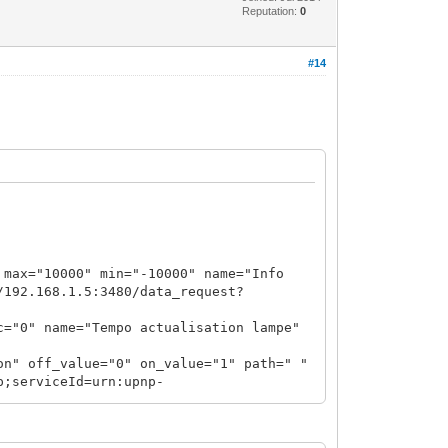
Reputation:
0
#14
x="10000" min="-10000" name="Info
/192.168.1.5:3480/data_request?
0" name="Tempo actualisation lampe"
 off_value="0" on_value="1" path=" "
p;serviceId=urn:upnp-