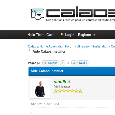
Hello There, Guest!
Login
Register
Calaos, Home Automation Forum
›
Utilisation - Installation - C
Aide Calaos Installer
0 Vote(s) - 0 Average
1
2
3
4
5
Pages (3):
« Previous
1
2
3
Next »
Aide Calaos Installer
raoulh
Administrator
04-13-2015, 02:31 PM