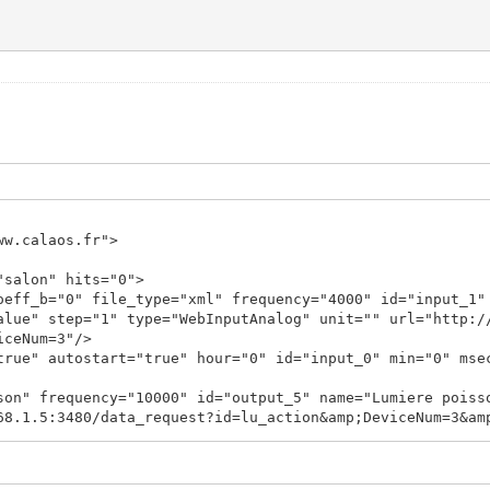
ww.calaos.fr">
alon" hits="0">
0" file_type="xml" frequency="4000" id="input_1" ma
alue" step="1" type="WebInputAnalog" unit="" url="http:/
iceNum=3"/>
tostart="true" hour="0" id="input_0" min="0" msec="
quency="10000" id="output_5" name="Lumiere poisson"
68.1.5:3480/data_request?id=lu_action&amp;DeviceNum=3&am
etTarget&amp;newTargetValue=__##VALUE##__"/>