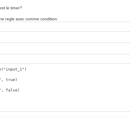
est le timer?
"salon">
 une regle avec comme condition:
>
l="true"/>
e("input_1")
, true)
, false)