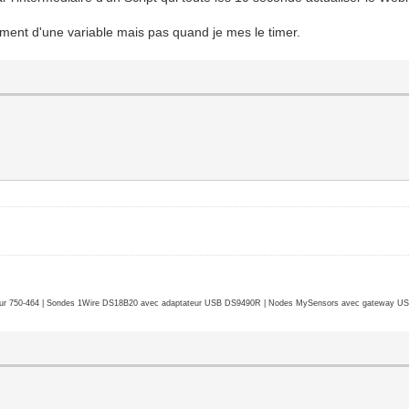
gement d'une variable mais pas quand je mes le timer.
r 750-464 | Sondes 1Wire DS18B20 avec adaptateur USB DS9490R | Nodes MySensors avec gateway USB 