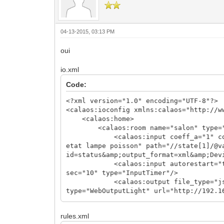
04-13-2015, 03:13 PM
oui
io.xml
Code:
<?xml version="1.0" encoding="UTF-8"?>
<calaos:ioconfig xmlns:calaos="http://w
<calaos:home>
<calaos:room name="salon" type="s
<calaos:input coeff_a="1" coeff_b="
etat lampe poisson" path="//state[1]/@v
id=status&amp;output_format=xml&amp;Dev
<calaos:input autorestart="true" au
sec="10" type="InputTimer"/>
<calaos:output file_type="json" fre
type="WebOutputLight" url="http://192.1
org:serviceId:SwitchPower1&amp;action=S
</calaos:room>
rules.xml
</calaos:home>