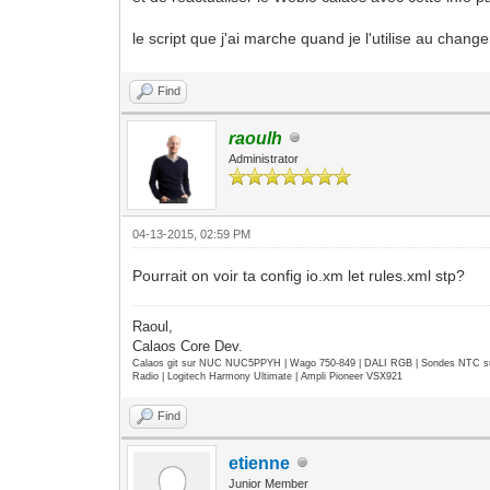
le script que j'ai marche quand je l'utilise au chan
Find
raoulh
Administrator
04-13-2015, 02:59 PM
Pourrait on voir ta config io.xm let rules.xml stp?
Raoul,
Calaos Core Dev.
Calaos git sur NUC NUC5PPYH | Wago 750-849 | DALI RGB | Sondes NTC su
Radio | Logitech Harmony Ultimate | Ampli Pioneer VSX921
Find
etienne
Junior Member