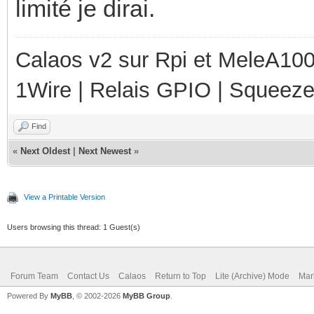
limité je dirai.
Calaos v2 sur Rpi et MeleA1000
1Wire | Relais GPIO | Squeez
Find
«
Next Oldest
|
Next Newest
»
View a Printable Version
Users browsing this thread: 1 Guest(s)
Forum Team
Contact Us
Calaos
Return to Top
Lite (Archive) Mode
Mar
Powered By
MyBB
, © 2002-2026
MyBB Group
.