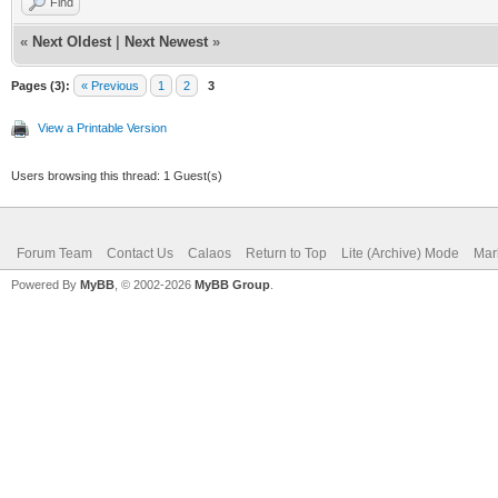
Find
«
Next Oldest
|
Next Newest
»
Pages (3):
« Previous
1
2
3
View a Printable Version
Users browsing this thread: 1 Guest(s)
Forum Team
Contact Us
Calaos
Return to Top
Lite (Archive) Mode
Mar
Powered By
MyBB
, © 2002-2026
MyBB Group
.