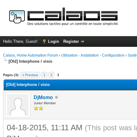
Hello There, Guest!
Login
Register
Calaos, Home Automation Forum
›
Utilisation - Installation - Configuration
›
Systè
[Old] Interphone / visio
ge
Pages (3):
« Previous
1
2
3
[Old] Interphone / visio
DjMomo
Junior Member
04-18-2015, 11:11 AM
(This post was 