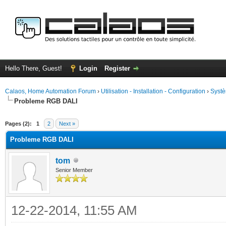
Hello There, Guest!
Login
Register
Calaos, Home Automation Forum
›
Utilisation - Installation - Configuration
›
Systè
Probleme RGB DALI
ge
Pages (2):
1
2
Next »
Probleme RGB DALI
tom
Senior Member
12-22-2014, 11:55 AM