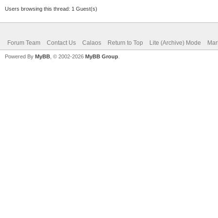
Users browsing this thread: 1 Guest(s)
Forum Team
Contact Us
Calaos
Return to Top
Lite (Archive) Mode
Mar
Powered By
MyBB
, © 2002-2026
MyBB Group
.