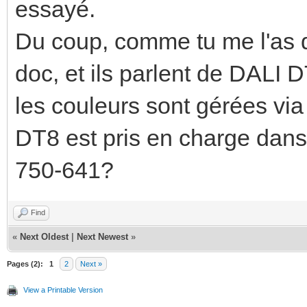
essayé.
Du coup, comme tu me l'as dit
doc, et ils parlent de DALI D
les couleurs sont gérées via
DT8 est pris en charge dans
750-641?
Find
«
Next Oldest
|
Next Newest
»
Pages (2):
1
2
Next »
View a Printable Version