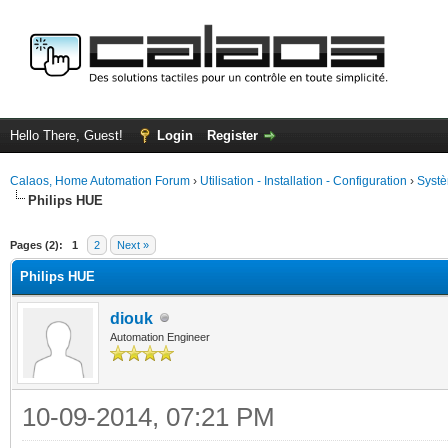
Hello There, Guest!
Login
Register
Calaos, Home Automation Forum
›
Utilisation - Installation - Configuration
›
Systè
Philips HUE
ge
Pages (2):
1
2
Next »
Philips HUE
diouk
Automation Engineer
10-09-2014, 07:21 PM