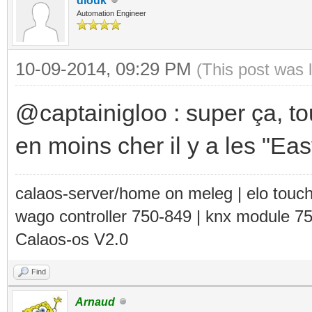
diouk
Automation Engineer
10-09-2014, 09:29 PM
(This post was 
@captainigloo : super ça, t
en moins cher il y a les "Ea
calaos-server/home on meleg | elo touc
wago controller 750-849 | knx module 7
Calaos-os V2.0
Find
Arnaud