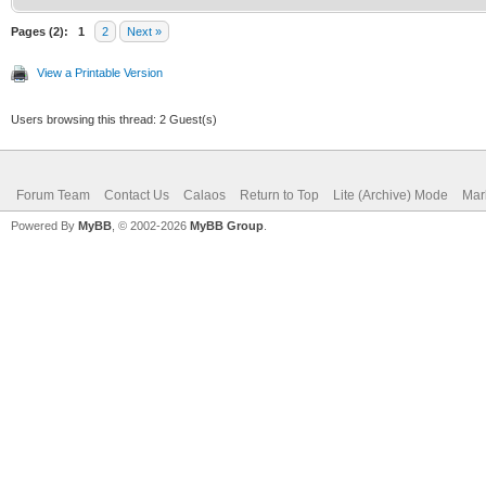
Pages (2):
1
2
Next »
View a Printable Version
Users browsing this thread: 2 Guest(s)
Forum Team
Contact Us
Calaos
Return to Top
Lite (Archive) Mode
Mar
Powered By
MyBB
, © 2002-2026
MyBB Group
.