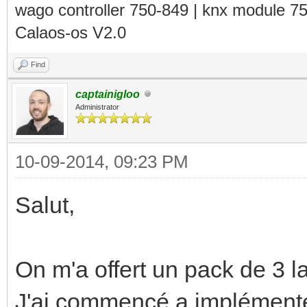
wago controller 750-849 | knx module 7
Calaos-os V2.0
Find
captainigloo
Administrator
10-09-2014, 09:23 PM
Salut,
On m'a offert un pack de 3 
J'ai commencé a implémente