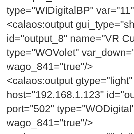
type="WIDigitalBP" var="11"
<calaos:output gui_type="sh
id="output_8" name="VR Cui
type="WOVolet" var_down="6
wago_841="true"/>
<calaos:output gtype="light"
host="192.168.1.123" id="o
port="502" type="WODigital" 
wago_841="true"/>