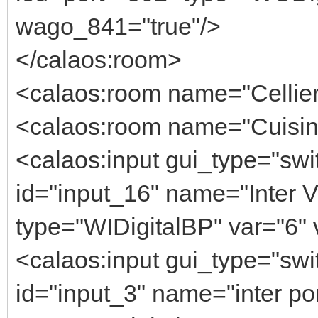
wago_841="true"/>
</calaos:room>
<calaos:room name="Cellier"
<calaos:room name="Cuisine 
<calaos:input gui_type="swi
id="input_16" name="Inter V
type="WIDigitalBP" var="6" 
<calaos:input gui_type="swi
id="input_3" name="inter po