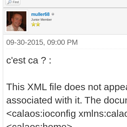
Find
muller68
Junior Member
09-30-2015, 09:00 PM
c'est ca ? :
This XML file does not appea
associated with it. The doc
<calaos:ioconfig xmlns:cala
<calaos:home>