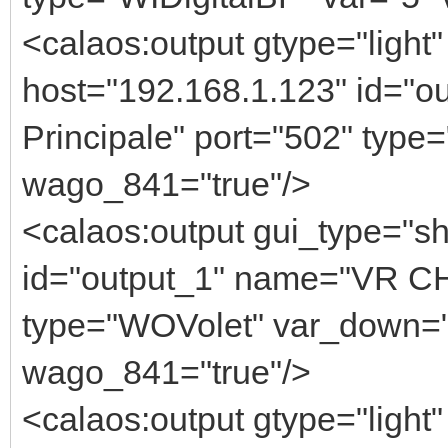
<calaos:output gtype="light"
host="192.168.1.123" id="o
Principale" port="502" type=
wago_841="true"/>
<calaos:output gui_type="sh
id="output_1" name="VR CH
type="WOVolet" var_down="1
wago_841="true"/>
<calaos:output gtype="light"