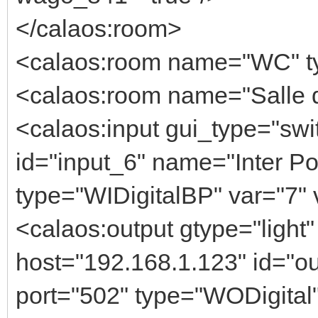
</calaos:room>
<calaos:room name="WC" ty
<calaos:room name="Salle d
<calaos:input gui_type="swi
id="input_6" name="Inter Po
type="WIDigitalBP" var="7" 
<calaos:output gtype="light"
host="192.168.1.123" id="o
port="502" type="WODigital" 