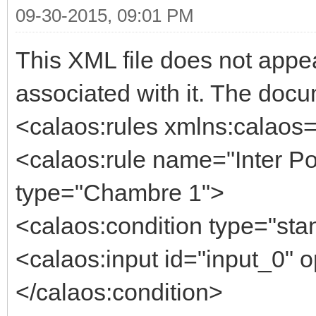
09-30-2015, 09:01 PM
This XML file does not appea
associated with it. The doc
<calaos:rules xmlns:calaos=
<calaos:rule name="Inter Po
type="Chambre 1">
<calaos:condition type="stan
<calaos:input id="input_0" o
</calaos:condition>