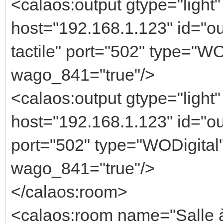
<calaos:output gtype="light"
host="192.168.1.123" id="
tactile" port="502" type="WO
wago_841="true"/>
<calaos:output gtype="light"
host="192.168.1.123" id="ou
port="502" type="WODigital" 
wago_841="true"/>
</calaos:room>
<calaos:room name="Salle à