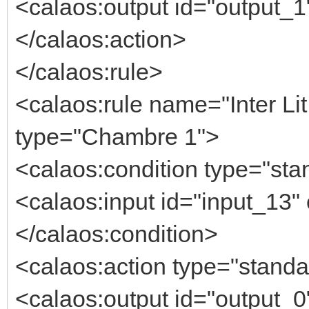
<calaos:output id="output_1"
</calaos:action>
</calaos:rule>
<calaos:rule name="Inter Li
type="Chambre 1">
<calaos:condition type="stan
<calaos:input id="input_13" 
</calaos:condition>
<calaos:action type="standa
<calaos:output id="output_0"