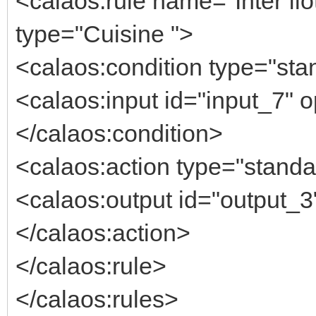
<calaos:rule name="Inter îl
type="Cuisine ">
<calaos:condition type="stan
<calaos:input id="input_7" o
</calaos:condition>
<calaos:action type="standa
<calaos:output id="output_3"
</calaos:action>
</calaos:rule>
</calaos:rules>