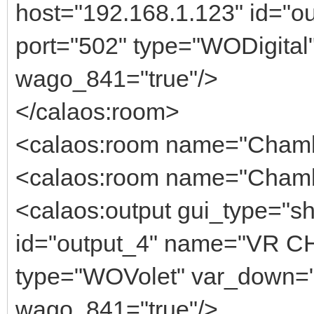
host="192.168.1.123" id="
port="502" type="WODigital" 
wago_841="true"/>
</calaos:room>
<calaos:room name="Chambr
<calaos:room name="Chambr
<calaos:output gui_type="sh
id="output_4" name="VR CH
type="WOVolet" var_down="3
wago_841="true"/>