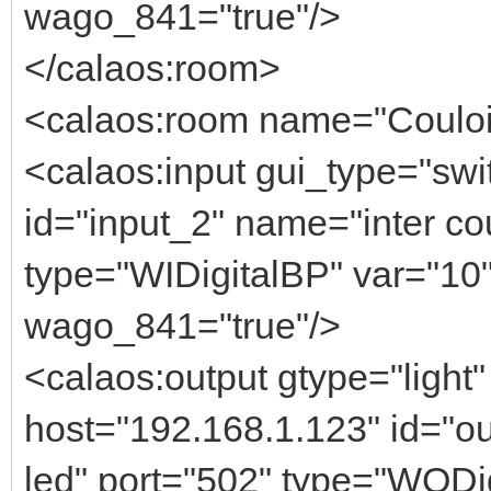
wago_841="true"/>
</calaos:room>
<calaos:room name="Couloir 
<calaos:input gui_type="swi
id="input_2" name="inter cou
type="WIDigitalBP" var="10" 
wago_841="true"/>
<calaos:output gtype="light"
host="192.168.1.123" id="o
led" port="502" type="WODigi