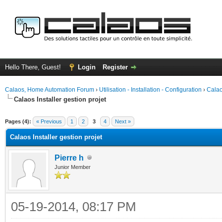
Hello There, Guest!
Login
Register
Calaos, Home Automation Forum
›
Utilisation - Installation - Configuration
›
Calao
Calaos Installer gestion projet
ge
Pages (4):
« Previous
1
2
3
4
Next »
Calaos Installer gestion projet
Pierre h
Junior Member
05-19-2014, 08:17 PM