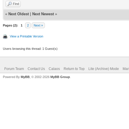
Find
«
Next Oldest
|
Next Newest
»
Pages (2):
1
2
Next »
View a Printable Version
Users browsing this thread: 1 Guest(s)
Forum Team
Contact Us
Calaos
Return to Top
Lite (Archive) Mode
Mar
Powered By
MyBB
, © 2002-2026
MyBB Group
.