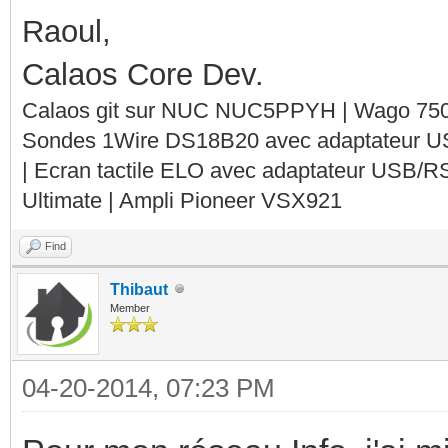
Raoul,
Calaos Core Dev.
Calaos git sur NUC NUC5PPYH | Wago 750-
Sondes 1Wire DS18B20 avec adaptateur 
| Ecran tactile ELO avec adaptateur USB/R
Ultimate | Ampli Pioneer VSX921
Find
Thibaut
Member
04-20-2014, 07:23 PM