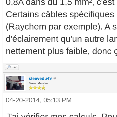
0,8A dans du 1,5 mm², c'est
Certains câbles spécifiques
(Raychem par exemple). A sa
d'éclairement qu'un autre 
nettement plus faible, donc ç
Find
steevedu49
Senior Member
04-20-2014, 05:13 PM
J'ai vérifier mes calculs. P