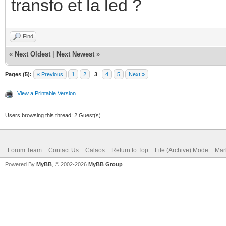
transfo et la led ?
Find
«
Next Oldest
|
Next Newest
»
Pages (5):
« Previous
1
2
3
4
5
Next »
View a Printable Version
Users browsing this thread: 2 Guest(s)
Forum Team
Contact Us
Calaos
Return to Top
Lite (Archive) Mode
Mar
Powered By
MyBB
, © 2002-2026
MyBB Group
.