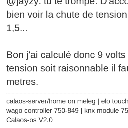
@jayzy: tu te trompe. D'acc
bien voir la chute de tensi
1,5...
Bon j'ai calculé donc 9 volt
tension soit raisonnable il 
metres.
calaos-server/home on meleg | elo touc
wago controller 750-849 | knx module 7
Calaos-os V2.0