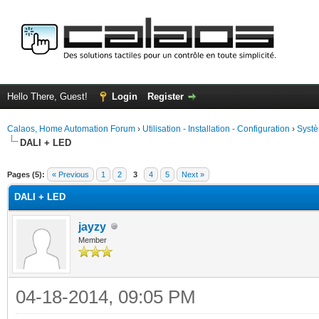
Hello There, Guest!
Login
Register
Calaos, Home Automation Forum
›
Utilisation - Installation - Configuration
›
Systè
DALI + LED
ge
Pages (5):
« Previous
1
2
3
4
5
Next »
DALI + LED
jayzy
Member
04-18-2014, 09:05 PM