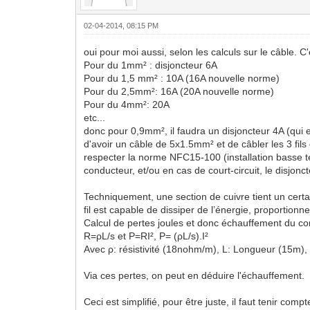
02-04-2014, 08:15 PM
oui pour moi aussi, selon les calculs sur le câble. C'
Pour du 1mm² : disjoncteur 6A
Pour du 1,5 mm² : 10A (16A nouvelle norme)
Pour du 2,5mm²: 16A (20A nouvelle norme)
Pour du 4mm²: 20A
etc...
donc pour 0,9mm², il faudra un disjoncteur 4A (qui 
d'avoir un câble de 5x1.5mm² et de câbler les 3 fils 
respecter la norme NFC15-100 (installation basse te
conducteur, et/ou en cas de court-circuit, le disjo
Techniquement, une section de cuivre tient un certai
fil est capable de dissiper de l’énergie, proportionn
Calcul de pertes joules et donc échauffement du co
R=ρL/s et P=RI², P= (ρL/s).I²
Avec ρ: résistivité (18nohm/m), L: Longueur (15m), 
Via ces pertes, on peut en déduire l'échauffement.
Ceci est simplifié, pour être juste, il faut tenir co