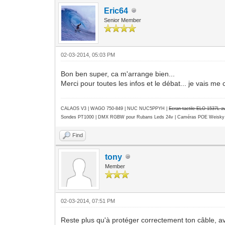
Eric64
Senior Member
02-03-2014, 05:03 PM
Bon ben super, ca m'arrange bien...
Merci pour toutes les infos et le débat... je vais me
CALAOS V3 | WAGO 750-849 |
NUC NUC5PPYH
|
Ecran tactile ELO 1537L 
Sondes PT1000 | DMX RGBW pour Rubans Leds 24v | Caméras POE Weisky
Find
tony
Member
02-03-2014, 07:51 PM
Reste plus qu'à protéger correctement ton câble, av