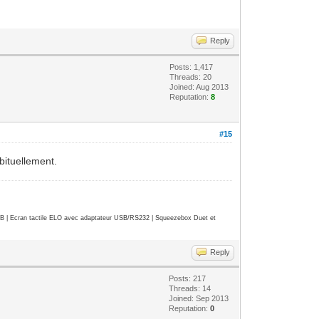
Reply
Posts: 1,417
Threads: 20
Joined: Aug 2013
Reputation:
8
#15
bituellement.
| Ecran tactile ELO avec adaptateur USB/RS232 | Squeezebox Duet et
Reply
Posts: 217
Threads: 14
Joined: Sep 2013
Reputation:
0