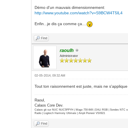
Démo d'un mauvais dimensionnement:
http://www.youtube.com/watch?v=S9BCW4T5lL4
Enfin...je dis ça comme ça....
Find
raoulh
Administrator
02-05-2014, 09:32 AM
Tout ton raisonnement est juste, mais ne s'appliqu
Raoul,
Calaos Core Dev.
Calaos git sur NUC NUC5PPYH | Wago 750-849 | DALI RGB | Sondes NTC su
Radio | Logitech Harmony Ultimate | Ampli Pioneer VSX921
Find