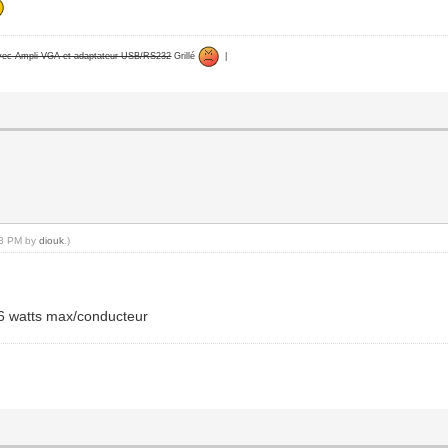
avec Ampli VGA et adaptateur USB/RS232
Grillé
|
:33 PM by
diouk
.)
56 watts max/conducteur