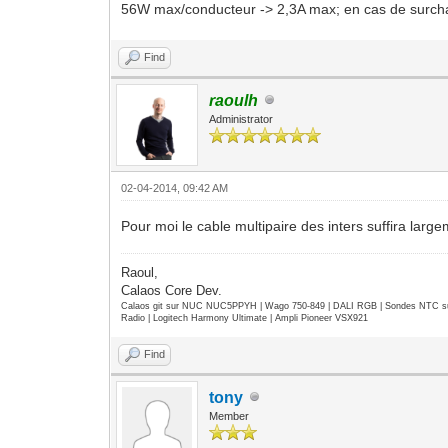
56W max/conducteur -> 2,3A max; en cas de surcharg
Find
raoulh
Administrator
02-04-2014, 09:42 AM
Pour moi le cable multipaire des inters suffira larg
Raoul,
Calaos Core Dev.
Calaos git sur NUC NUC5PPYH | Wago 750-849 | DALI RGB | Sondes NTC su
Radio | Logitech Harmony Ultimate | Ampli Pioneer VSX921
Find
tony
Member