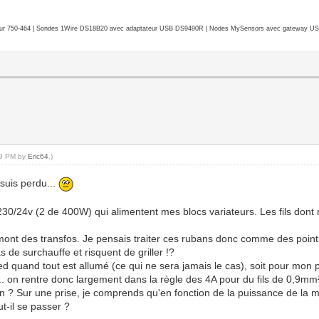
r 750-464 | Sondes 1Wire DS18B20 avec adaptateur USB DS9490R | Nodes MySensors avec gateway USB 
:39 PM by
Eric64
.)
 suis perdu...
 230/24v (2 de 400W) qui alimentent mes blocs variateurs. Les fils dont
mont des transfos. Je pensais traiter ces rubans donc comme des point
s de surchauffe et risquent de griller !?
 quand tout est allumé (ce qui ne sera jamais le cas), soit pour mon pl
... on rentre donc largement dans la règle des 4A pour du fils de 0,9mm
on ? Sur une prise, je comprends qu'en fonction de la puissance de la
t-il se passer ?