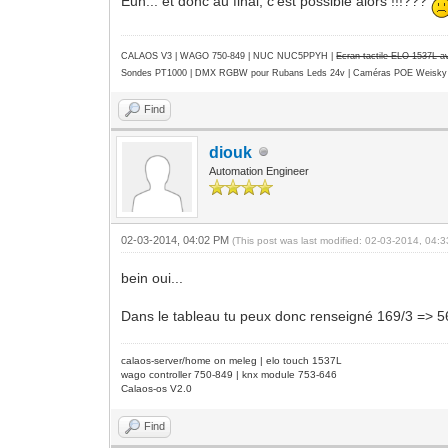
Euh... et donc au final, c'est possible alors !!!???
CALAOS V3 | WAGO 750-849 |
NUC NUC5PPYH
|
Ecran tactile ELO 1537L 
Sondes PT1000 | DMX RGBW pour Rubans Leds 24v | Caméras POE Weisky
Find
diouk
Automation Engineer
02-03-2014, 04:02 PM
(This post was last modified: 02-03-2014, 04
bein oui...
Dans le tableau tu peux donc renseigné 169/3 => 
calaos-server/home on meleg | elo touch 1537L
wago controller 750-849 | knx module 753-646
Calaos-os V2.0
Find