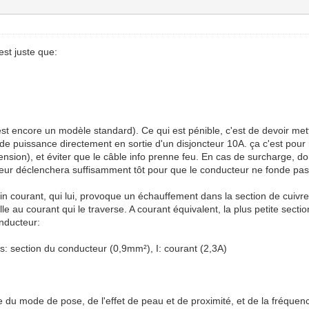
est juste que:
est encore un modèle standard). Ce qui est pénible, c'est de devoir mett
de puissance directement en sortie d'un disjoncteur 10A. ça c'est pour re
nsion), et éviter que le câble info prenne feu. En cas de surcharge, d
ncteur déclenchera suffisamment tôt pour que le conducteur ne fonde pas.
n courant, qui lui, provoque un échauffement dans la section de cuivre. 
elle au courant qui le traverse. A courant équivalent, la plus petite sect
nducteur:
s: section du conducteur (0,9mm²), I: courant (2,3A)
mpte du mode de pose, de l'effet de peau et de proximité, et de la fréquen