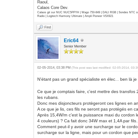
Raoul,
Calaos Core Dev.
Calaos git sur NUC NUC5PPYH | Wago 750-849 | DALI RGB | Sondes NTC su
Radio | Logitech Harmony Ultimate | Ampli Pioneer VSX921
Find
Eric64
Senior Member
02-05-2014, 03:38 PM
(This post was last modified: 02-05-2014, 03
N'étant pas un grand spécialiste en élec... ben là je
Ce que je comptais faire, c'est mettre des transfos
les rubans.
Donc mes disjoncteurs protègeront ces lignes en a
A ce que je lis, ces fils ne seront pas protégés en ca
Après 15,4W/m c'est la puissance maxi du cordon led
4 couleurs) ? Ca fait donc 34W max et 1,4A par fils
Comment peut-il y avoir une surcharge sur le cord
surcharge sur la ligne, mais pour un cordon que peu