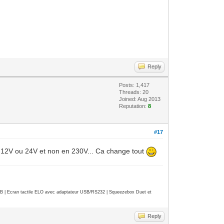
Reply
Posts: 1,417
Threads: 20
Joined: Aug 2013
Reputation:
8
#17
on 12V ou 24V et non en 230V... Ca change tout
| Ecran tactile ELO avec adaptateur USB/RS232 | Squeezebox Duet et
Reply