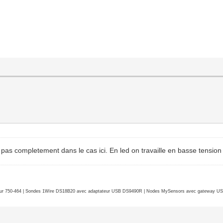
e pas completement dans le cas ici. En led on travaille en basse tensi
r 750-464 | Sondes 1Wire DS18B20 avec adaptateur USB DS9490R | Nodes MySensors avec gateway USB 