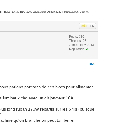
| Ecran tactile ELO avec adaptateur USB/RS232 | Squeezebox Duet et
Reply
Posts: 359
Threads: 25
Joined: Nov 2013
Reputation:
2
#20
 nous parlons partirons de ces blocs pour alimenter
s lumineux càd avec un disjoncteur 16A.
us long ruban 170W répartis sur les 5 fils (puisque
².
 machine qu'on branche on peut tomber en