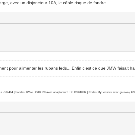
e, avec un disjoncteur 10A, le câble risque de fondre...
ement pour alimenter les rubans leds... Enfin c'est ce que JMW faisait ha
r 750-464 | Sondes 1Wire DS18B20 avec adaptateur USB DS9490R | Nodes MySensors avec gateway USB 