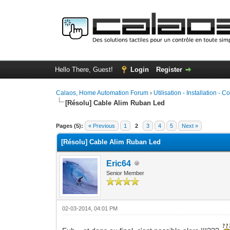
Hello There, Guest!
Login
Register
Calaos, Home Automation Forum
›
Utilisation - Installation - C
[Résolu] Cable Alim Ruban Led
0 Vote(s) - 0 Average
1
2
3
4
5
Pages (5):
« Previous
1
2
3
4
5
Next »
[Résolu] Cable Alim Ruban Led
Eric64
Senior Member
02-03-2014, 04:01 PM