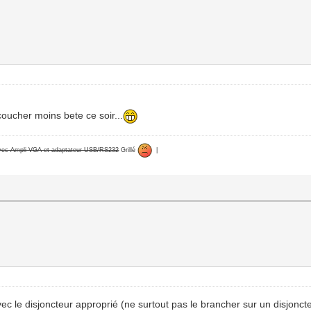
 coucher moins bete ce soir...
avec Ampli VGA et adaptateur USB/RS232
Grillé
|
ec le disjoncteur approprié (ne surtout pas le brancher sur un disjonct