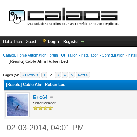
Hello There, Guest!
Login
Register
Calaos, Home Automation Forum
›
Utilisation - Installation - Configuration
›
Insta
[Résolu] Cable Alim Ruban Led
ge
Pages (5):
« Previous
1
2
3
4
5
Next »
[Résolu] Cable Alim Ruban Led
Eric64
Senior Member
02-03-2014, 04:01 PM