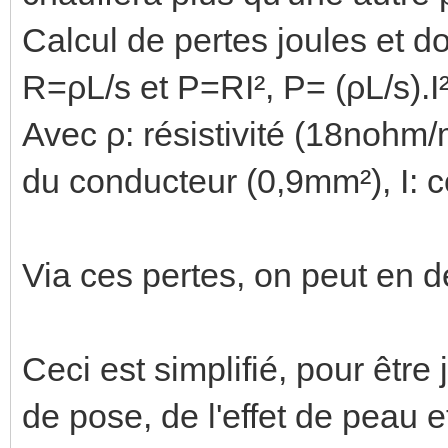
Calcul de pertes joules et 
R=ρL/s et P=RI², P= (ρL/s).I
Avec ρ: résistivité (18nohm/
du conducteur (0,9mm²), I: c
Via ces pertes, on peut en d
Ceci est simplifié, pour être
de pose, de l'effet de peau e