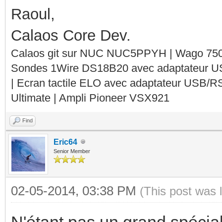
Raoul,
Calaos Core Dev.
Calaos git sur NUC NUC5PPYH | Wago 750-
Sondes 1Wire DS18B20 avec adaptateur 
| Ecran tactile ELO avec adaptateur USB/R
Ultimate | Ampli Pioneer VSX921
Find
Eric64
Senior Member
02-05-2014, 03:38 PM
(This post was 
N'étant pas un grand spéciali