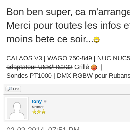
Bon ben super, ca m'arrange
Merci pour toutes les infos e
moins bete ce soir...
CALAOS V3 | WAGO 750-849 |
NUC NUC
adaptateur USB/RS232
Grillé
|
Sondes PT1000 | DMX RGBW pour Rubans 
Find
tony
Member
02-03-2014, 07:51 PM