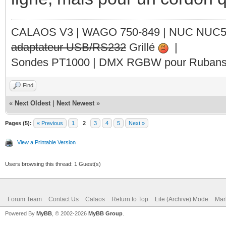
CALAOS V3 | WAGO 750-849 |
NUC NUC
adaptateur USB/RS232
Grillé
|
Sondes PT1000 | DMX RGBW pour Rubans 
Find
«
Next Oldest
|
Next Newest
»
Pages (5):
« Previous
1
2
3
4
5
Next »
View a Printable Version
Users browsing this thread: 1 Guest(s)
Forum Team
Contact Us
Calaos
Return to Top
Lite (Archive) Mode
Mar
Powered By
MyBB
, © 2002-2026
MyBB Group
.