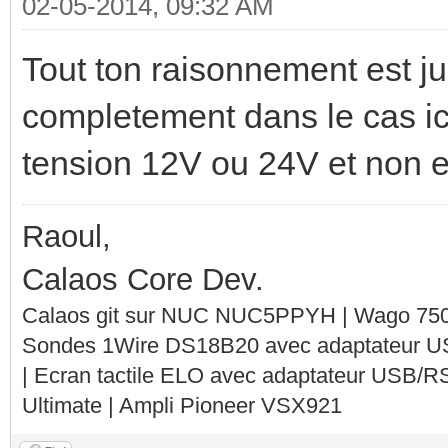
02-05-2014, 09:32 AM
Tout ton raisonnement est ju
completement dans le cas ici
tension 12V ou 24V et non 
Raoul,
Calaos Core Dev.
Calaos git sur NUC NUC5PPYH | Wago 750-
Sondes 1Wire DS18B20 avec adaptateur 
| Ecran tactile ELO avec adaptateur USB/R
Ultimate | Ampli Pioneer VSX921