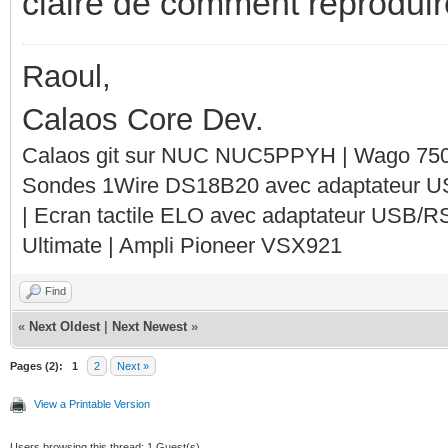
claire de comment reproduir
Raoul,
Calaos Core Dev.
Calaos git sur NUC NUC5PPYH | Wago 750-
Sondes 1Wire DS18B20 avec adaptateur 
| Ecran tactile ELO avec adaptateur USB/R
Ultimate | Ampli Pioneer VSX921
Find
«
Next Oldest
|
Next Newest
»
Pages (2):
1
2
Next »
View a Printable Version
Users browsing this thread: 1 Guest(s)