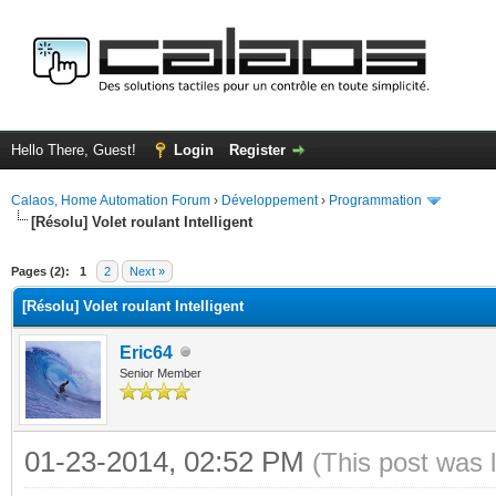
Hello There, Guest!
Login
Register
Calaos, Home Automation Forum
›
Développement
›
Programmation
[Résolu] Volet roulant Intelligent
ge
Pages (2):
1
2
Next »
[Résolu] Volet roulant Intelligent
Eric64
Senior Member
01-23-2014, 02:52 PM
(This post was 