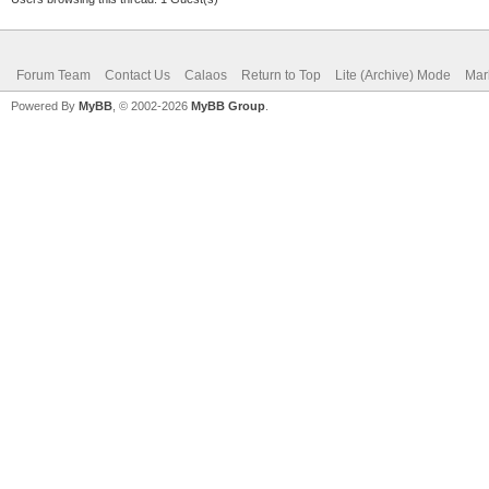
Forum Team
Contact Us
Calaos
Return to Top
Lite (Archive) Mode
Mar
Powered By
MyBB
, © 2002-2026
MyBB Group
.