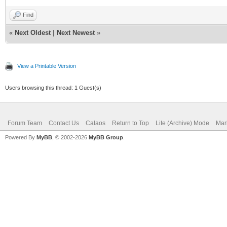
Find
«
Next Oldest
|
Next Newest
»
View a Printable Version
Users browsing this thread: 1 Guest(s)
Forum Team
Contact Us
Calaos
Return to Top
Lite (Archive) Mode
Mar
Powered By
MyBB
, © 2002-2026
MyBB Group
.