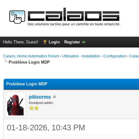
Hello There, Guest!
Login
Register
Calaos, Home Automation Forum
›
Utilisation - Installation - Configuration
›
Calao
Problème Login MDP
ge
Problème Login MDP
pitixorms
Deadpool addict
01-18-2026, 10:43 PM