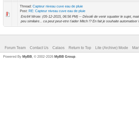
Thread:
Capteur niveau cuve eau de pluie
Post:
RE: Capteur niveau cuve eau de pluie
Eric64 Wrote: (05-12-2015, 06:56 PM) -- Désolé de venir squatter le sujet, mais 
peu similaire... ca peut peut-etre t'aider Mitch !? En fait je souhaite automatiser l
Forum Team
Contact Us
Calaos
Return to Top
Lite (Archive) Mode
Mar
Powered By
MyBB
, © 2002-2026
MyBB Group
.