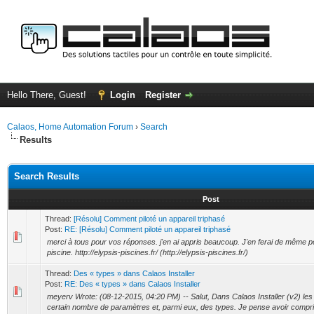
Hello There, Guest!
Login
Register
Calaos, Home Automation Forum
›
Search
Results
Search Results
Post
Thread:
[Résolu] Comment piloté un appareil triphasé
Post:
RE: [Résolu] Comment piloté un appareil triphasé
merci à tous pour vos réponses. j'en ai appris beaucoup. J'en ferai de même
piscine. http://elypsis-piscines.fr/ (http://elypsis-piscines.fr/)
Thread:
Des « types » dans Calaos Installer
Post:
RE: Des « types » dans Calaos Installer
meyerv Wrote: (08-12-2015, 04:20 PM) -- Salut, Dans Calaos Installer (v2) les 
certain nombre de paramètres et, parmi eux, des types. Je pense avoir compris