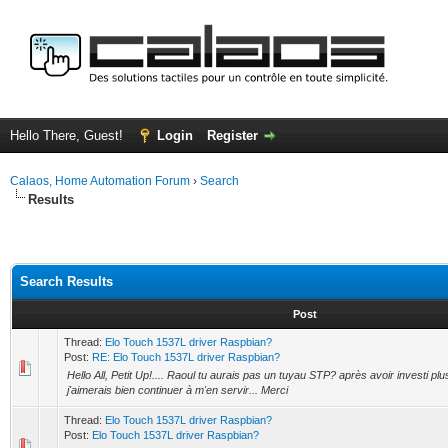
Hello There, Guest!
Login
Register
Calaos, Home Automation Forum
›
Search
Results
Search Results
Post
Thread:
Elo Touch 1537L driver Raspbian?
Post:
RE: Elo Touch 1537L driver Raspbian?
Hello All, Petit Up!.... Raoul tu aurais pas un tuyau STP? après avoir investi pl
j'aimerais bien continuer à m'en servir... Merci
Thread:
Elo Touch 1537L driver Raspbian?
Post:
Elo Touch 1537L driver Raspbian?