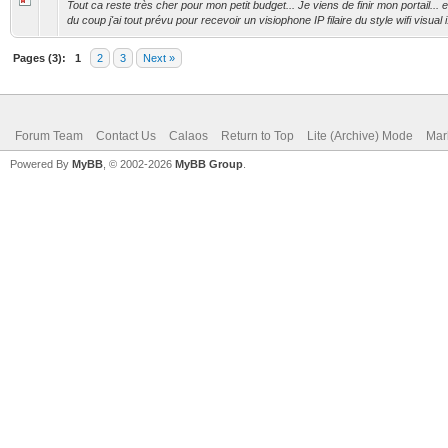
Tout ca reste très cher pour mon petit budget... Je viens de finir mon portail... e
du coup j'ai tout prévu pour recevoir un visiophone IP filaire du style wifi visual i.
Pages (3):
1
2
3
Next »
Forum Team
Contact Us
Calaos
Return to Top
Lite (Archive) Mode
Mar
Powered By
MyBB
, © 2002-2026
MyBB Group
.