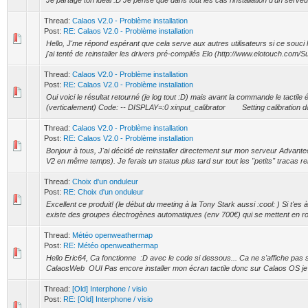
Je partage ton idéal :D Je pense que dans tout les cas l'installation d'un serve
Thread:
Calaos V2.0 - Problème installation
Post:
RE: Calaos V2.0 - Problème installation
Hello, J'me répond espérant que cela serve aux autres utilisateurs si ce souci le
j'ai tenté de reinstaller les drivers pré-compilés Elo (http://www.elotouch.com/S
Thread:
Calaos V2.0 - Problème installation
Post:
RE: Calaos V2.0 - Problème installation
Oui voici le résultat retourné (je log tout :D) mais avant la commande le tactile é
(verticalement) Code: -- DISPLAY=:0 xinput_calibrator Setting calibration dat
Thread:
Calaos V2.0 - Problème installation
Post:
RE: Calaos V2.0 - Problème installation
Bonjour à tous, J'ai décidé de reinstaller directement sur mon serveur Advant
V2 en même temps). Je ferais un status plus tard sur tout les "petits" tracas renc
Thread:
Choix d'un onduleur
Post:
RE: Choix d'un onduleur
Excellent ce produit! (le début du meeting à la Tony Stark aussi :cool: ) Si t'e
existe des groupes électrogènes automatiques (env 700€) qui se mettent en ro
Thread:
Météo openweathermap
Post:
RE: Météo openweathermap
Hello Eric64, Ca fonctionne :D avec le code si dessous... Ca ne s'affiche pas s
CalaosWeb OUI Pas encore installer mon écran tactile donc sur Calaos OS je s
Thread:
[Old] Interphone / visio
Post:
RE: [Old] Interphone / visio