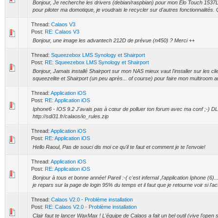
Bonjour, Je recherche les drivers (debian/raspbian) pour mon Elo Touch 1537L
pour piloter ma domotique, je voudrais le recycler sur d'autres fonctionnalités. 
Thread:
Calaos V3
Post:
RE: Calaos V3
Bonjour, une image les advantech 212D de prévue (n450) ? Merci ++
Thread:
Squeezebox LMS Synology et Shairport
Post:
RE: Squeezebox LMS Synology et Shairport
Bonjour, Jamais installé Shairport sur mon NAS mieux vaut l'installer sur les clie
squeezelite et Shairport (un peu après... of course) pour faire mon multiroom au
Thread:
Application iOS
Post:
RE: Application iOS
Iphone6 - IOS 9.2 J'avais pas à cœur de polluer ton forum avec ma conf ;-) DL 
http://sdi31.fr/calaos/io_rules.zip
Thread:
Application iOS
Post:
RE: Application iOS
Hello Raoul, Pas de souci dis moi ce qu'il te faut et comment je te l'envoie!
Thread:
Application iOS
Post:
RE: Application iOS
Bonjour à tous et bonne année! Pareil :-( c'est infernal ,l'application Iphone (6).
je repars sur la page de login 95% du temps et il faut que je retourne voir si l'act
Thread:
Calaos V2.0 - Problème installation
Post:
RE: Calaos V2.0 - Problème installation
Clair faut te lancer WaxMax ! L'équipe de Calaos a fait un bel outil (vive l'open