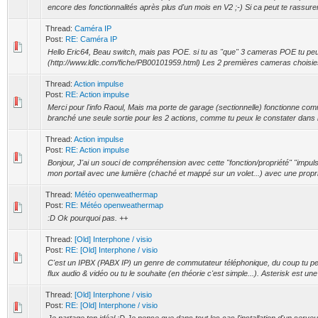
encore des fonctionnalités après plus d'un mois en V2 ;-) Si ca peut te rassurer
Thread:
Caméra IP
Post:
RE: Caméra IP
Hello Eric64, Beau switch, mais pas POE. si tu as "que" 3 cameras POE tu peu
(http://www.ldlc.com/fiche/PB00101959.html) Les 2 premières cameras choisie
Thread:
Action impulse
Post:
RE: Action impulse
Merci pour l'info Raoul, Mais ma porte de garage (sectionnelle) fonctionne comm
branché une seule sortie pour les 2 actions, comme tu peux le constater dans m
Thread:
Action impulse
Post:
RE: Action impulse
Bonjour, J'ai un souci de compréhension avec cette "fonction/propriété" "impulse
mon portail avec une lumière (chaché et mappé sur un volet...) avec une proprié
Thread:
Météo openweathermap
Post:
RE: Météo openweathermap
:D Ok pourquoi pas. ++
Thread:
[Old] Interphone / visio
Post:
RE: [Old] Interphone / visio
C'est un IPBX (PABX IP) un genre de commutateur téléphonique, du coup tu peux 
flux audio & vidéo ou tu le souhaite (en théorie c'est simple...). Asterisk est une
Thread:
[Old] Interphone / visio
Post:
RE: [Old] Interphone / visio