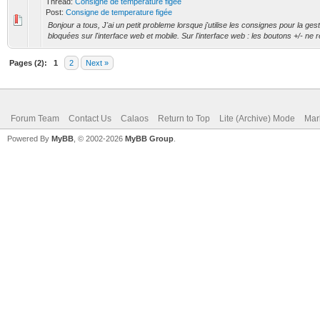
Thread:
Consigne de temperature figée
Post:
Consigne de temperature figée
Bonjour a tous, J'ai un petit probleme lorsque j'utilise les consignes pour la ges
bloquées sur l'interface web et mobile. Sur l'interface web : les boutons +/- ne r
Pages (2):
1
2
Next »
Forum Team
Contact Us
Calaos
Return to Top
Lite (Archive) Mode
Mar
Powered By
MyBB
, © 2002-2026
MyBB Group
.