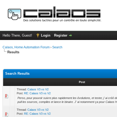
Hello There, Guest!
Login
Register
Calaos, Home Automation Forum
›
Search
Results
Search Results
Post
Thread:
Calaos V3 vs V2
Post:
RE: Calaos V3 vs V2
Perso, pour pouvoir suivre plus rapidement les évolutions, et tester, j' ai créé 
pull les sources, compiles et lance le binaire. J' ai notamment ça pour Calaos Ho
Thread:
Calaos V3 vs V2
Post:
RE: Calaos V3 vs V2