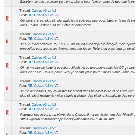
Excellent, je vais regarder ça, j en profiterai pour faire un bout de doc que je v
Thread:
Calaos V3 vs V2
Post:
RE: Calaos V3 vs V2
Ou alors si c est plus simple, mais je ne vois pas pourquoi, intégrer la partie c
dans Calaos Installer, ça peut être un compromis.
Thread:
Calaos V3 vs V2
Post:
RE: Calaos V3 vs V2
Je suis d accord avec toi, En + V3 ou V4, ca avait déjà été évoqué, mais ajou
type influx pour loguer les évènements sur les io. Relié à un graphana ça serait u
Thread:
Calaos V3 vs V2
Post:
RE: Calaos V3 vs V2
Ok, je me posais juste la question, :blush: Avec une bonne maîtrise QT ça peut 
dans ce cas la. Pour la partie web, je parlais juste pour Calaos Home, donc av
Thread:
Calaos V3 vs V2
Post:
RE: Calaos V3 vs V2
Je me demandais, pourquoi investir autant dans un client lourd et pas sur l ihm
plus simple à maintenir, - plus simple d ajouter des plugins, la majorité des servi
Thread:
Calaos V3 vs V2
Post:
RE: Calaos V3 vs V2
Pourquoi pas intégrer un player dans Calaos. Il y a généralement des API/sdk 
:https://github.com/blackccpie/deezzy/blob/master/README.md
Thread:
Calaos V3 vs V2
Post:
RE: Calaos V3 vs V2