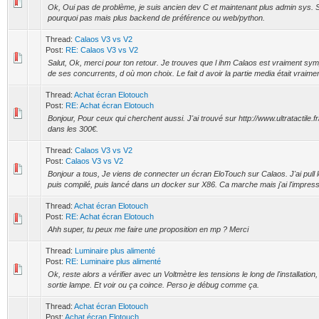
Ok, Oui pas de problème, je suis ancien dev C et maintenant plus admin sys. Si
pourquoi pas mais plus backend de préférence ou web/python.
Thread:
Calaos V3 vs V2
Post:
RE: Calaos V3 vs V2
Salut, Ok, merci pour ton retour. Je trouves que l ihm Calaos est vraiment s
de ses concurrents, d où mon choix. Le fait d avoir la partie media était vraime
Thread:
Achat écran Elotouch
Post:
RE: Achat écran Elotouch
Bonjour, Pour ceux qui cherchent aussi. J'ai trouvé sur http://www.ultratactile.f
dans les 300€.
Thread:
Calaos V3 vs V2
Post:
Calaos V3 vs V2
Bonjour a tous, Je viens de connecter un écran EloTouch sur Calaos. J'ai pull
puis compilé, puis lancé dans un docker sur X86. Ca marche mais j'ai l'impress
Thread:
Achat écran Elotouch
Post:
RE: Achat écran Elotouch
Ahh super, tu peux me faire une proposition en mp ? Merci
Thread:
Luminaire plus alimenté
Post:
RE: Luminaire plus alimenté
Ok, reste alors a vérifier avec un Voltmètre les tensions le long de l'installation, 
sortie lampe. Et voir ou ça coince. Perso je débug comme ça.
Thread:
Achat écran Elotouch
Post:
Achat écran Elotouch