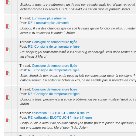
Bonjour a tous, Il y a sûrement un thread sur ce sujet mais je n'ai pas retrouv
acheter l'écran Elo Touch 1537L E512043 ? Il est en rupture partout. Merci
Thread:
Luminaire plus alimenté
Post:
RE: Luminaire plus alimenté
Bonjour, Il y a des chances que ce soit le relais qui ne fonctionne plus. Tu ent
lorsque tu actionnes la sortie ? Julien
Thread:
Consigne de temperature figée
Post:
RE: Consigne de temperature figée
Re-bonjour, j'ai finalement testé la v3 et le bug est corrigé. Vais donc rester su
au chaud ;) Merci
Thread:
Consigne de temperature figée
Post:
RE: Consigne de temperature figée
Salut, Merci de ton retour, et du coup tu fais comment pour seter la consigne ? 
calaos-server. En editant le fichier io.xml, ca ne semble pas la prendre en comp
Thread:
Consigne de temperature figée
Post:
RE: Consigne de temperature figée
Bonjour a tous, personne n a eu ce problème, ou personne n utilise l appli ou l
Julien
Thread:
calibration ELOTOUCH / mise à l'heure
Post:
RE: calibration ELOTOUCH / mise à l'heure
Bonjour Loic a defaut de pouvoir t'aider j'en profite pour te poser une question, 
est en rupture partout. Merci pour l'info. Julien