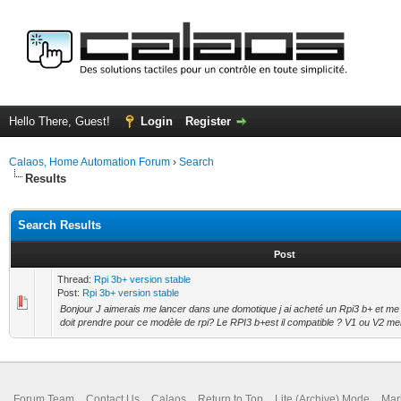
Hello There, Guest!
Login
Register
Calaos, Home Automation Forum
›
Search
Results
Search Results
Post
Thread:
Rpi 3b+ version stable
Post:
Rpi 3b+ version stable
Bonjour J aimerais me lancer dans une domotique j ai acheté un Rpi3 b+ et me
doit prendre pour ce modèle de rpi? Le RPI3 b+est il compatible ? V1 ou V2 mer
Forum Team
Contact Us
Calaos
Return to Top
Lite (Archive) Mode
Mar