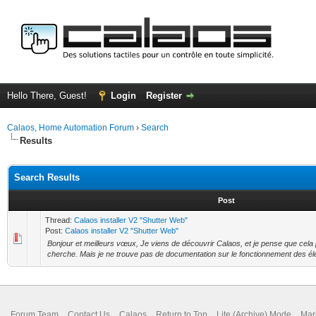
Hello There, Guest!
Login
Register
Calaos, Home Automation Forum
›
Search
Results
Search Results
Post
Thread:
Calaos installer V2 "Shutter Web"
Post:
Calaos installer V2 "Shutter Web"
Bonjour et meilleurs vœux, Je viens de découvrir Calaos, et je pense que cela
cherche. Mais je ne trouve pas de documentation sur le fonctionnement des é
Forum Team
Contact Us
Calaos
Return to Top
Lite (Archive) Mode
Mar