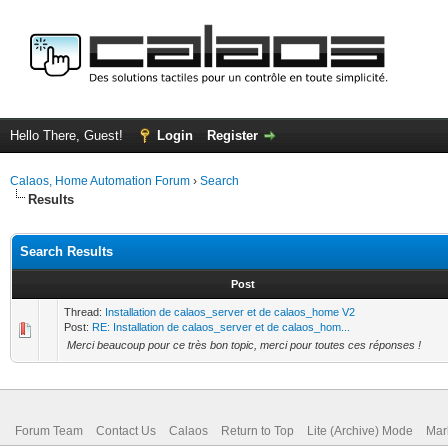
Hello There, Guest!
Login
Register
Calaos, Home Automation Forum
›
Search
Results
Search Results
Post
Thread:
Installation de calaos_server et de calaos_home V2
Post:
RE: Installation de calaos_server et de calaos_hom...
Merci beaucoup pour ce très bon topic, merci pour toutes ces réponses !
Forum Team
Contact Us
Calaos
Return to Top
Lite (Archive) Mode
Mar